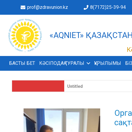
prof@zdravunion.kz
8(7172)25-39-94
«AQNIET» ҚАЗАҚСТ
ІМІЗДЕ!
К
БАСТЫ БЕТ
КӘСІПОДАҚ ТУРАЛЫ
ҚҰРЫЛЫМЫ
БІ
Untitled
Орга
сақт