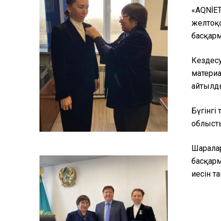
«AQNİET
желтоқс
басқарм
Кездесу
материа
айтылд
Бүгінгі
облысты
Шаралар
басқарм
иесін та