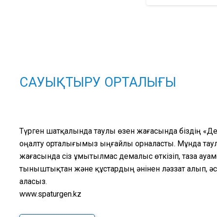
САУЫҚТЫРУ ОРТАЛЫҒЫ
Түрген шатқалында таулы өзен жағасында біздің «Д
оңалту орталығымыз ыңғайлы орналасты. Мұнда тау
жағасында сіз ұмытылмас демалыс өткізіп, таза ауа
тыныштықтан және құстардың әнінен ләззат алып, ә
аласыз.
www.spaturgen.kz