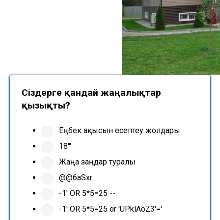
Сіздерге қандай жаңалықтар
қызықты?
Еңбек ақысын есептеу жолдары
18'"
Жаңа заңдар туралы
@@6aSxr
-1' OR 5*5=25 --
-1' OR 5*5=25 or 'UPklAoZ3'='