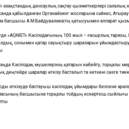
» Қазақстандық денсаулық сақтау қызметкерлері салалық к
анда қабылданған Органайзинг жоспарына сәйкес, Атыра
а басшысы А.М.Байдувалиевтің қатысуымен аппарат қызме
де «AQNİET» Кәсіподағының 100 жыл – ғасырлық тарихы, К
лдық, сонымен қатар сауықтыру шараларын ұйымдастыруд
ы.
 таңда Кәсіподақ мүшелерінің қатарын көбейту, торқалы 
қ деңгейде шаралар өткізу басталып та кеткені сөзге тие
ды өткізуде бастауыш кәсіподақ ұйымдары белсене арала
асының басшысына торқалы тойдың ескерткіш сыйлығы да 
пты.