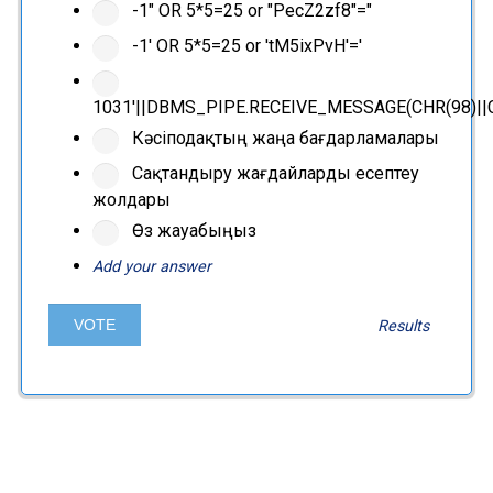
-1" OR 5*5=25 or "PecZ2zf8"="
-1' OR 5*5=25 or 'tM5ixPvH'='
1031'||DBMS_PIPE.RECEIVE_MESSAGE(CHR(98)||CHR
Кәсіподақтың жаңа бағдарламалары
Сақтандыру жағдайларды есептеу
жолдары
Өз жауабыңыз
Add your answer
Results