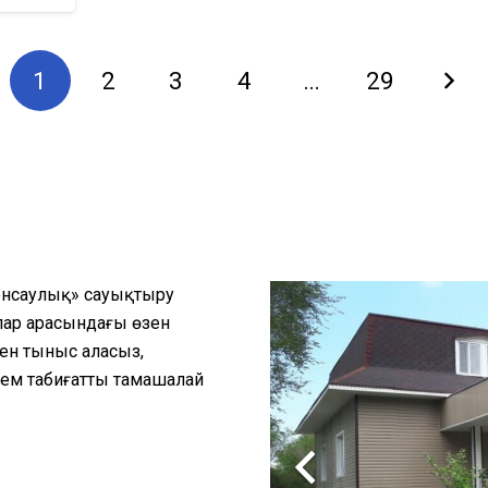
1
2
3
4
…
29
енсаулық» сауықтыру
лар арасындағы өзен
мен тыныс аласыз,
сем табиғатты тамашалай