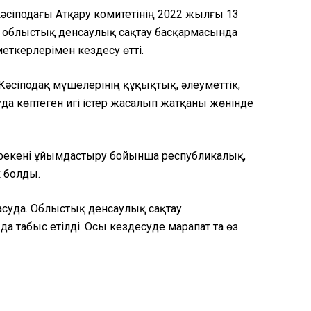
әсіподағы Атқару комитетінің 2022 жылғы 13
у облыстық денсаулық сақтау басқармасында
ткерлерімен кездесу өтті.
әсіподақ мүшелерінің құқықтық, әлеуметтік,
а көптеген игі істер жасалып жатқаны жөнінде
мерекені ұйымдастыру бойынша республикалық,
к болды.
суда. Облыстық денсаулық сақтау
табыс етілді. Осы кездесуде марапат та өз