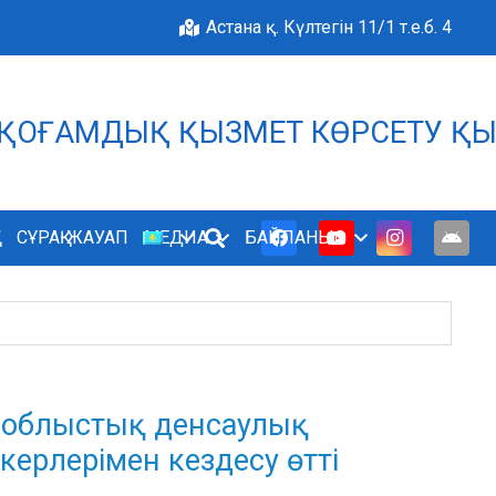
Астана қ. Күлтегін 11/1 т.е.б. 4
 ҚОҒАМДЫҚ ҚЫЗМЕТ КӨРСЕТУ ҚЫ
БІЗДІҢ ӨРКЕНДЕУІМІЗД
А
СҰРАҚ-ЖАУАП
МЕДИА
БАЙЛАНЫС
у облыстық денсаулық
ерлерімен кездесу өтті