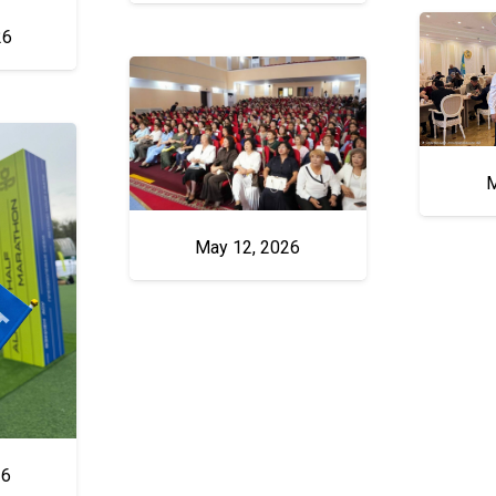
26
M
May 12, 2026
26