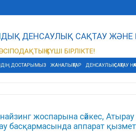
АНДЫҚ ДЕНСАУЛЫҚ САҚТАУ ЖӘНЕ
ӘСІПОДАҚТЫҢ КҮШІ БІРЛІКТЕ!
ЗДІҢ ДОСТАРЫМЫЗ
ЖАНАЛЫҚТАР
ДЕНСАУЛЫҚ САҚТАУ НҚ
найзинг жоспарына сәйкес, Атыра
ау басқармасында аппарат қызметк