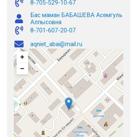
8-705-529-10-67
Бас маман БАБАШЕВА Асемгуль
Алпысовна
8-701-607-20-07
aqniet_abai@mail.ru
+
−