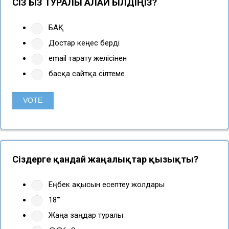
СІЗ БІЗ ТУРАЛЫ ҚАЛАЙ БІЛДІҢІЗ?
БАҚ
Достар кеңес берді
email тарату желісінен
басқа сайтқа сілтеме
Сіздерге қандай жаңалықтар қызықты?
Еңбек ақысын есептеу жолдары
18'"
Жаңа заңдар туралы