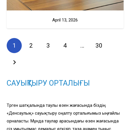
April 13, 2026
1
2
3
4
…
30
САУЫҚТЫРУ ОРТАЛЫҒЫ
Түрген шатқалында таулы өзен жағасында біздің
«Денсаулық» сауықтыру оңалту орталығымыз ыңғайлы
орналасты. Мұнда таулар арасындағы өзен жағасында
сіз ұмытылмас демалыс өткізіп, таза ауамен тыныс