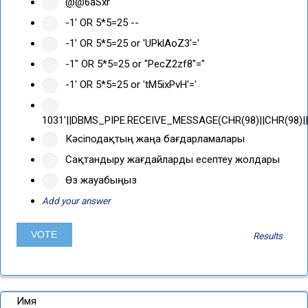
@@6aSxr
-1' OR 5*5=25 --
-1' OR 5*5=25 or 'UPklAoZ3'='
-1" OR 5*5=25 or "PecZ2zf8"="
-1' OR 5*5=25 or 'tM5ixPvH'='
1031'||DBMS_PIPE.RECEIVE_MESSAGE(CHR(98)||CHR(98)||C
Кәсіподақтың жаңа бағдарламалары
Сақтандыру жағдайларды есептеу жолдары
Өз жауабыңыз
Add your answer
Results
Имя