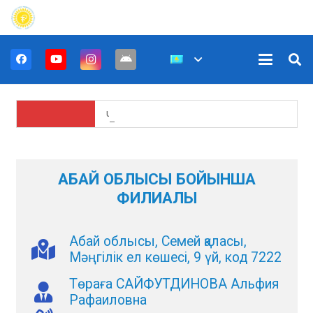
Untitled
АБАЙ ОБЛЫСЫ БОЙЫНША
ФИЛИАЛЫ
Абай облысы, Семей қаласы,
Мәңгілік ел көшесі, 9 үй, код 7222
Төраға САЙФУТДИНОВА Альфия
Рафаиловна