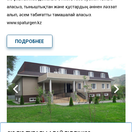
аласыз, тыныштықтан және құстардың әнінен ләззат
алып, әсем табиғатты тамашалай аласыз.
www.spaturgen.kz
ПОДРОБНЕЕ