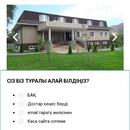
СІЗ БІЗ ТУРАЛЫ ҚАЛАЙ БІЛДІҢІЗ?
БАҚ
Достар кеңес берді
email тарату желісінен
басқа сайтқа сілтеме