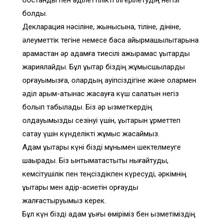
болды.
Декларация нәсіліне, жынысына, тіліне, дініне,
әлеуметтік тегіне немесе басқа айырмашылықтарына
қарамастан әр адамға тиесілі ажырамас құқықтарды
жариялайды. Бұл құқықтар біздің жұмысшыларды
қорғауымызға, олардың қауіпсіздігіне және олармен
әділ қарым-қатынас жасауға күш салатын негіз
болып табылады. Біз әр қызметкердің
қолдауымызды сезінуі үшін, құқықтарын құрметтеп
сақтау үшін күнделікті жұмыс жасаймыз.
Адам құқықтары күні бізді мұнымен шектелмеуге
шақырады. Біз ынтымақтастықты нығайтуды,
кемсітушілік пен теңсіздікпен күресуді, әркімнің
құқықтары мен қадір-қасиетін қорғауды
жалғастыруымыз керек.
Бұл күн бізді адам құқығы өміріміз бен қызметіміздің