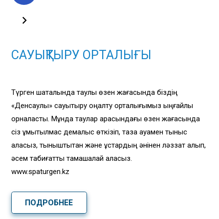
САУЫҚТЫРУ ОРТАЛЫҒЫ
Түрген шатқалында таулы өзен жағасында біздің
«Денсаулық» сауықтыру оңалту орталығымыз ыңғайлы
орналасты. Мұнда таулар арасындағы өзен жағасында
сіз ұмытылмас демалыс өткізіп, таза ауамен тыныс
аласыз, тыныштықтан және құстардың әнінен ләззат алып,
әсем табиғатты тамашалай аласыз.
www.spaturgen.kz
ПОДРОБНЕЕ