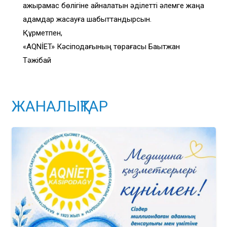
ажырамас бөлігіне айналатын әділетті әлемге жаңа
қадамдар жасауға шабыттандырсын.
Құрметпен,
«AQNİET» Кәсіподағының төрағасы Бақытжан
Тәжібай
ЖАНАЛЫҚТАР