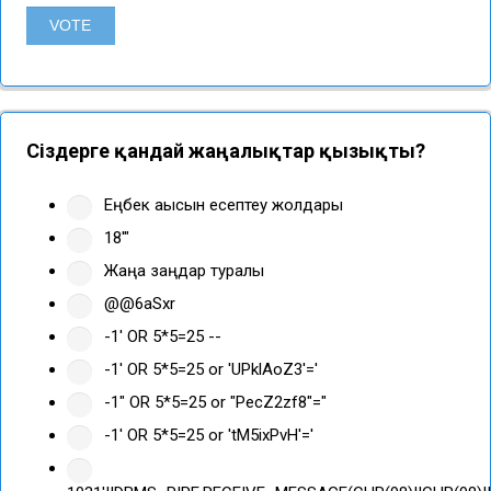
Сіздерге қандай жаңалықтар қызықты?
Еңбек ақысын есептеу жолдары
18'"
Жаңа заңдар туралы
@@6aSxr
-1' OR 5*5=25 --
-1' OR 5*5=25 or 'UPklAoZ3'='
-1" OR 5*5=25 or "PecZ2zf8"="
-1' OR 5*5=25 or 'tM5ixPvH'='