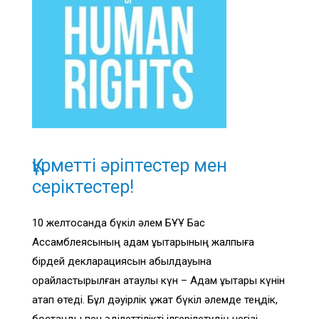
Құрметті әріптестер мен
серіктестер!
10 желтоқсанда бүкіл әлем БҰҰ Бас
Ассамблеясының адам құқықтарының жалпыға
бірдей декларациясын қабылдауына
орайластырылған атаулы күн – Адам құқықтары күнін
атап өтеді. Бұл дәуірлік құжат бүкіл әлемде теңдік,
бостандық пен әділеттілікті ілгерілетудің негізі