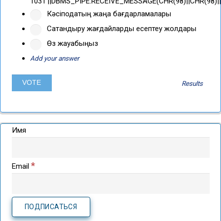
1031'||DBMS_PIPE.RECEIVE_MESSAGE(CHR(98)||CHR(98)||C
Кәсіподақтың жаңа бағдарламалары
Сақтандыру жағдайларды есептеу жолдары
Өз жауабыңыз
Add your answer
Results
Имя
*
Email