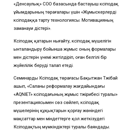
«Денсаулық» СОО базасында бастауыш кәсіподақ
ұйымдарының төрағалары үшін «Жұмыскерлерді
кәсіподаққа тарту технологиясы. Мотивацияның
заманауи әдістері».
Кәсіподақ қатарын нығайту, кәсіподақ мүшелігін
ынталандыру бойынша жұмыс оның формалары
мен әдістерін үнемі жетілдіріп, оған белгілі бір
жүйелілік беруді талап етеді.
Семинарды Кәсіподақ төрағасы Бақытжан Тәжібай
ашып, «Саланы реформалау жағдайындағы
«AQNIET» кәсіподағының жұмыс тәжірибесі туралы»
презентациясымен сөз сөйлеп, кәсіподақ
мүшелерінің құқықтарын қорғау жөніндегі
мақсаттар мен міндеттерге қол жеткізудегі
Кәсіподақтың мүмкіндіктері туралы баяндады.