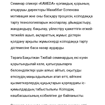
Семинар спикері «KAMEDA» қоғамдық қорының
атқарушы директоры Махаббат Еспенова
мотивация және оны басқару процесін, кәсіподаққа
тарту технологияларын жоспарлау, ұйымдастыру,
жандандыру, бақылау, үйлестіру қажеттігін егжей-
тегжейлі ашып, ақпараттық жұмыс әдістерін
қолдану арқылы жұмыскерді кәсіподаққа тарту
әдістемесіне баса назар аударды.
Төраға Бақытжан Тәжібай семинардың екі күнін
қорытындылай келе, қатысушыларға
белсенділіктері үшін алғыс айтып, оқытуды
өткізудің маңыздылығын атап өтті, өйткені
қызметкерлердің құқықтарын қорғаудағы іс-
қимылдардың табыстылығы Кәсіподақ
көшбасшысының кәсібилігіне де байланысты.