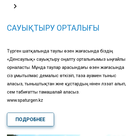
САУЫҚТЫРУ ОРТАЛЫҒЫ
Түрген шатқалында таулы өзен жағасында біздің
«Денсаулық» сауықтыру оңалту орталығымыз ыңғайлы
орналасты. Мұнда таулар арасындағы өзен жағасында
сіз ұмытылмас демалыс өткізіп, таза ауамен тыныс
аласыз, тыныштықтан және құстардың әнінен ләззат алып,
әсем табиғатты тамашалай аласыз.
www.spaturgen.kz
ПОДРОБНЕЕ