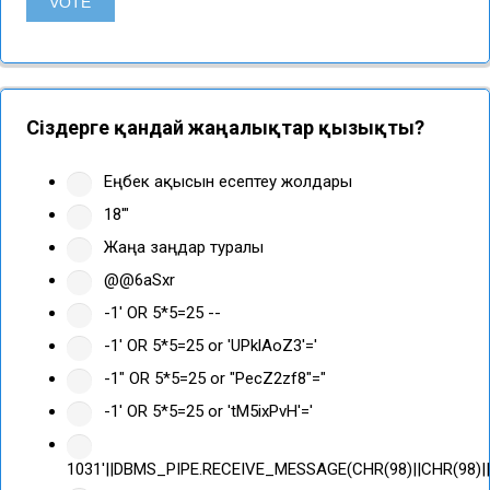
Сіздерге қандай жаңалықтар қызықты?
Еңбек ақысын есептеу жолдары
18'"
Жаңа заңдар туралы
@@6aSxr
-1' OR 5*5=25 --
-1' OR 5*5=25 or 'UPklAoZ3'='
-1" OR 5*5=25 or "PecZ2zf8"="
-1' OR 5*5=25 or 'tM5ixPvH'='
1031'||DBMS_PIPE.RECEIVE_MESSAGE(CHR(98)||CHR(98)||C