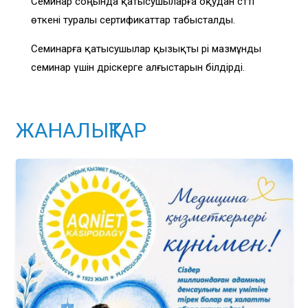
Семинар соңында қатысушыларға оқудан сәтті
өткені туралы сертификаттар табысталды.
Семинарға қатысушылар қызықты әрі мазмұнды
семинар үшін дәріскерге алғыстарын білдірді.
ЖАНАЛЫҚТАР