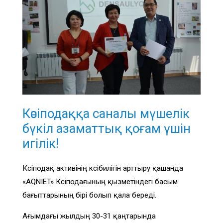
Кәсіподаққа саналы мүшелік
бүкіл азаматтық қоғам үшін
игілік!
Кәсіподақ активінің кәсібилігін арттыру қашанда
«AQNIET» Кәсіподағының қызметіндегі басым
бағыттарының бірі болып қала береді.
Ағымдағы жылдың 30-31 қаңтарында