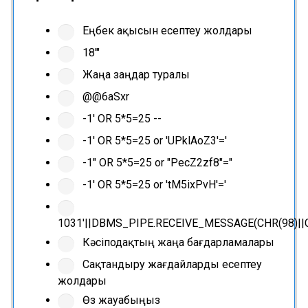
Еңбек ақысын есептеу жолдары
18'"
Жаңа заңдар туралы
@@6aSxr
-1' OR 5*5=25 --
-1' OR 5*5=25 or 'UPklAoZ3'='
-1" OR 5*5=25 or "PecZ2zf8"="
-1' OR 5*5=25 or 'tM5ixPvH'='
1031'||DBMS_PIPE.RECEIVE_MESSAGE(CHR(98)||CHR
Кәсіподақтың жаңа бағдарламалары
Сақтандыру жағдайларды есептеу
жолдары
Өз жауабыңыз