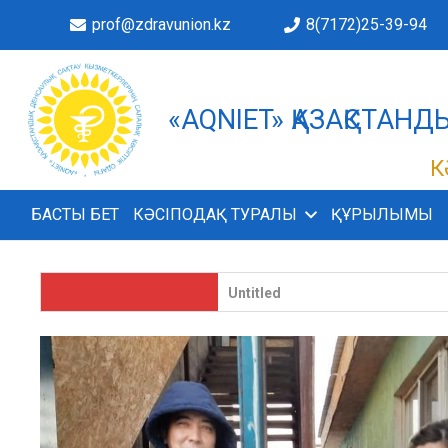
prof@zdravunion.kz
8(7172)25-39-94
«AQNIET» ҚАЗАҚСТАН
ІМІЗДЕ!
К
БАСТЫ БЕТ
КӘСІПОДАҚ ТУРАЛЫ
ҚҰРЫЛЫМЫ
Untitled