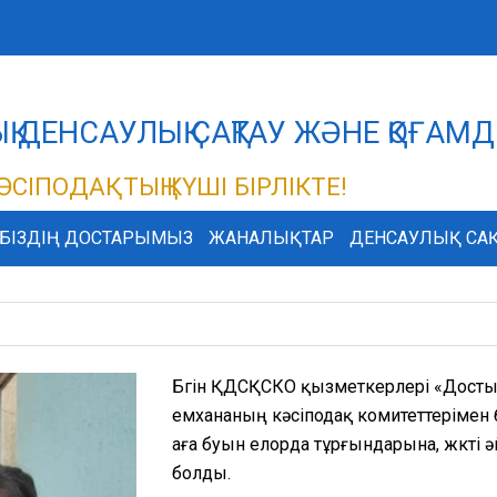
ДЫҚ ДЕНСАУЛЫҚ САҚТАУ ЖӘНЕ ҚОҒА
ӘСІПОДАҚТЫҢ КҮШІ БІРЛІКТЕ!
БІЗДІҢ ДОСТАРЫМЫЗ
ЖАНАЛЫҚТАР
ДЕНСАУЛЫҚ САҚ
Бүгін ҚДСҚСКО қызметкерлері «Дост
емхананың кәсіподақ комитеттерімен б
аға буын елорда тұрғындарына, жүкті
болды.