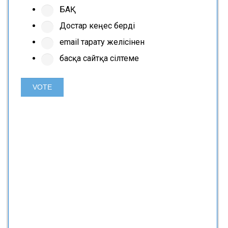
БАҚ
Достар кеңес берді
email тарату желісінен
басқа сайтқа сілтеме