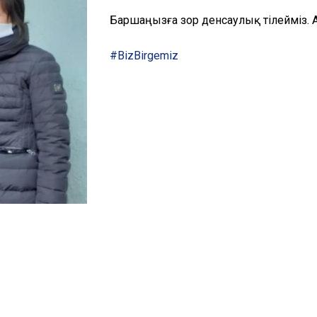
Баршаңызға зор денсаулық тілейміз.
#BizBirgemiz