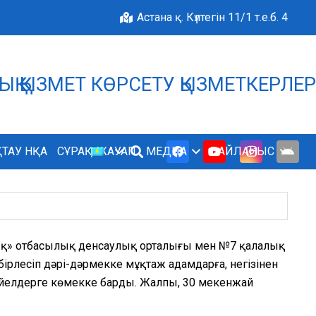
Астана қ. Күлтегін 11/1 т.е.б. 4
МДЫҚ ҚЫЗМЕТ КӨРСЕТУ ҚЫЗМЕТКЕРЛЕ
БІЗДІҢ ӨРКЕНДЕУІМІЗД
ТАУ НҚА
СҰРАҚ-ЖАУАП
МЕДИА
БАЙЛАНЫС
ық» отбасылық денсаулық орталығы мен №7 қалалық
ірлесіп дәрі-дәрмекке мұқтаж адамдарға, негізінен
 әйелдерге көмекке барды. Жалпы, 30 мекенжай