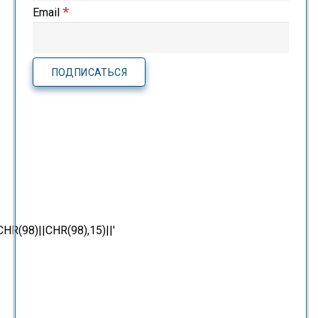
*
Email
(98)||CHR(98),15)||'