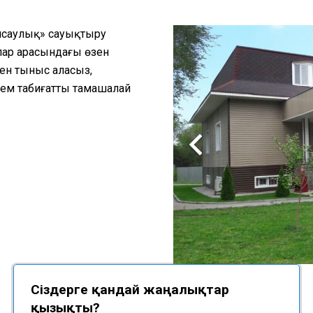
енсаулық» сауықтыру
лар арасындағы өзен
мен тыныс аласыз,
сем табиғатты тамашалай
Сіздерге қандай жаңалықтар
қызықты?