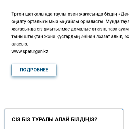
Түрген шатқалында таулы өзен жағасында біздің «Д
оңалту орталығымыз ыңғайлы орналасты. Мұнда тау
жағасында сіз ұмытылмас демалыс өткізіп, таза ауа
тыныштықтан және құстардың әнінен ләззат алып, ә
аласыз.
www.spaturgen.kz
ПОДРОБНЕЕ
СІЗ БІЗ ТУРАЛЫ ҚАЛАЙ БІЛДІҢІЗ?