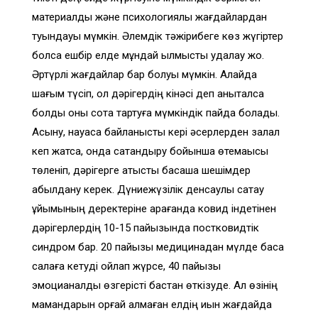
материалдық және психологиялық жағдайлардан
туындауы мүмкін. Әлемдік тәжірибеге көз жүгіртер
болсақ ешбір елде мұндай қылмыстық қудалау жоқ.
Әртүрлі жағдайлар бар болуы мүмкін. Алайда
шағым түсіп, ол дәрігердің кінәсі деп анықталса
болды оны сотқа тартуға мүмкіндік пайда болады.
Асқыну, науқасқа байланысты кері әсерлерден залал
кеп жатса, онда сақтандыру бойынша өтемақысы
төленіп, дәрігерге қатысты басқаша шешімдер
қабылдану керек. Дүниежүзілік денсаулық сақтау
ұйымының деректеріне қарағанда ковид індетінен
дәрігерлердің 10-15 пайызында постковидтік
синдром бар. 20 пайызы медицинадан мүлде басқа
салаға кетуді ойлап жүрсе, 40 пайызы
эмоцианалдық өзгерісті бастан өткізуде. Ал өзінің
мамандарын қорғай алмаған елдің қиын жағдайда