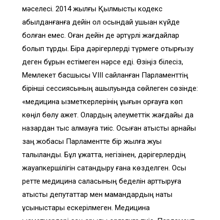
мәселесі. 2014 жылғы Қылмыстық кодекс
қабылданғанға дейін ол осындай ушыққан күйде
болған емес. Оған дейін де әртүрлі жағдайлар
болып тұрды. Бірақ дәрігерлерді түрмеге отырғызу
деген бұрын естімеген нәрсе еді. Өзіңіз білесіз,
Мемлекет басшысы VIII сайланған Парламенттің
бірінші сессиясының ашылуында сөйлеген сөзінде:
«медицина қызметкерлерінің құқығын қорғауға көп
көңіл бөлу қажет. Олардың әлеуметтік жағдайы да
назардан тыс қалмауға тиіс. Осыған қатысты арнайы
заң жобасы Парламентте бір жылға жуық
талқыланды. Бұл құжатта, негізінен, дәрігерлердің
жауапкершілігін сақтандыру ғана көзделген. Осы
ретте медицина саласының беделін арттыруға
қатысты депутаттар мен мамандардың нақты
ұсыныстары ескерілмеген. Медицина