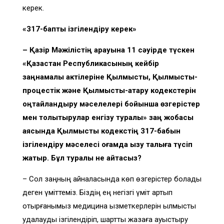
керек.
«317-бапты ізгілендіру керек»
– Қазір Мәжілістің қарауына 11 сәуірде түскен
«Қазақстан Республикасының кейбір
заңнамалық актілеріне Қылмыстық, Қылмыстық-
процестік және Қылмыстық-атқару кодекстерін
оңтайландыру мәселелері бойынша өзгерістер
мен толықтырулар енгізу туралы» заң жобасы
аясында Қылмыстық кодекстің 317-бабын
ізгілендіру мәселесі қоғамда қызу талқыға түсіп
жатыр. Бұл туралы не айтасыз?
– Сол заңның айналасында көп өзгерістер болады
деген үміттеміз. Біздің ең негізгі үміт артып
отырғанымыз медицина қызметкерлерін қылмыстық
қудалауды ізгілендіріп, шартты жазаға ауыстыру