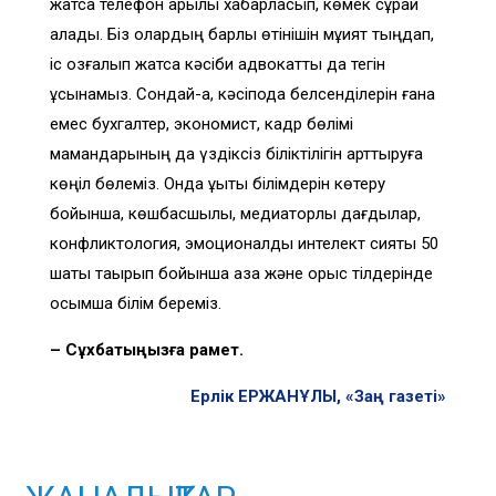
жатса телефон арқылы хабарласып, көмек сұрай
алады. Біз олардың барлық өтінішін мұқият тыңдап,
іс қозғалып жатса кәсіби адвокатты да тегін
ұсынамыз. Сондай-ақ, кәсіподақ белсенділерін ғана
емес бухгалтер, экономист, кадр бөлімі
мамандарының да үздіксіз біліктілігін арттыруға
көңіл бөлеміз. Онда құқықтық білімдерін көтеру
бойынша, көшбасшылық, медиаторлық дағдылар,
конфликтология, эмоционалдық интелект сияқты 50
шақты тақырып бойынша қазақ және орыс тілдерінде
қосымша білім береміз.
– Сұхбатыңызға рақмет.
Ерлік ЕРЖАНҰЛЫ, «Заң газеті»