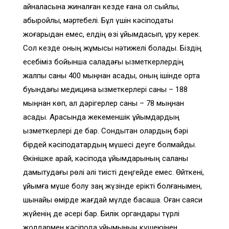
айналасына жиналған кезде ғана ол сыйлы,
абыройлы, мәртебелі. Бұл үшін кәсіподақты
жоғарыдан емес, елдің өзі ұйымдасып, құру керек.
Сол кезде оның жұмысы нәтижелі болады. Біздің
есебіміз бойынша саладағы қызметкерлердің
жалпы саны 400 мыңнан асады, оның ішінде орта
буындағы медицина қызметкерлері саны – 188
мыңнан көп, ал дәрігерлер саны – 78 мыңнан
асады. Арасында жекеменшік ұйымдардың
қызметкерлері де бар. Сондықтан олардың бәрі
бірдей кәсіподақтардың мүшесі деуге болмайды.
Өкінішке қарай, кәсіподақ ұйымдарының саланы
дамытудағы рөлі әлі тиісті деңгейде емес. Өйткені,
ұйымға мүше болу заң жүзінде ерікті болғанымен,
шынайы өмірде жағдай мүлде басқаша. Оған саяси
жүйенің де әсері бар. Билік органдары түрлі
жолдармен кәсіподақ ұйымының күшеюінен