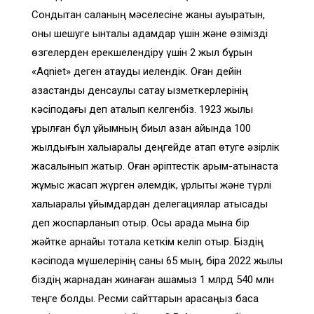
Сондықтан саланың мәселесіне жаны ауыратын,
оны шешуге ынталы адамдар үшін және өзімізді
өзгелерден ерекшелендіру үшін 2 жыл бұрын
«Aqniet» деген атауды иелендік. Оған дейін
қазақстандық денсаулық сақтау қызметкерлерінің
кәсіподағы деп аталып келгенбіз. 1923 жылы
құрылған бұл ұйымның биыл қазан айында 100
жылдығын халықаралық деңгейде атап өтуге әзірлік
жасалынып жатыр. Оған әріптестік қарым-қатынаста
жұмыс жасап жүрген әлемдік, құрлықтық және түрлі
халықаралық ұйымдардан делегациялар қатысады
деп жоспарланып отыр. Осы арада мына бір
жәйтке арнайы тоқтала кеткім келіп отыр. Біздің
кәсіподақ мүшелерінің саны 65 мың, бірақ 2022 жылы
біздің жарнадан жинаған ақшамыз 1 млрд 540 млн
теңге болды. Ресми сайттарын қарасаңыз басқа