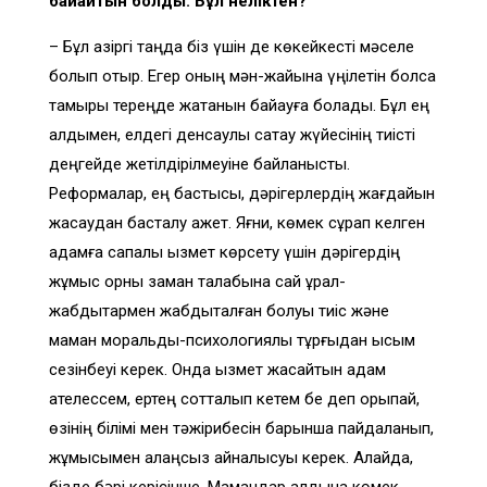
байқайтын болдық. Бұл неліктен?
– Бұл қазіргі таңда біз үшін де көкейкесті мәселе
болып отыр. Егер оның мән-жайына үңілетін болсақ
тамыры тереңде жатқанын байқауға болады. Бұл ең
алдымен, елдегі денсаулық сақтау жүйесінің тиісті
деңгейде жетілдірілмеуіне байланысты.
Реформалар, ең бастысы, дәрігерлердің жағдайын
жасаудан басталу қажет. Яғни, көмек сұрап келген
адамға сапалы қызмет көрсету үшін дәрігердің
жұмыс орны заман талабына сай құрал-
жабдықтармен жабдықталған болуы тиіс және
маман моральдық-психологиялық тұрғыдан қысым
сезінбеуі керек. Онда қызмет жасайтын адам
қателессем, ертең сотталып кетем бе деп қорықпай,
өзінің білімі мен тәжірибесін барынша пайдаланып,
жұмысымен алаңсыз айналысуы керек. Алайда,
бізде бәрі керісінше. Мамандар алдына көмек