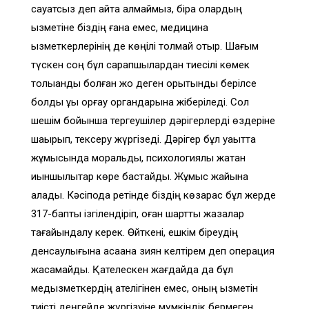
сауатсыз деп айта алмаймыз, бірақ олардың
қызметіне біздің ғана емес, медицина
қызметкерлерінің де көңілі толмай отыр. Шағым
түскен соң бұл сарапшылардан тиесілі көмек
толыққанды болған жоқ деген қорытынды берілсе
болды құқық қорғау органдарына жіберіледі. Сол
шешім бойынша тергеушілер дәрігерлерді өздеріне
шақырып, тексеру жүргізеді. Дәрігер бұл уақытта
жұмысында моральдық, психологиялық жақтан
қиыншылықтар көре бастайды. Жұмыс жайына
қалады. Кәсіподақ ретінде біздің көзқарас бұл жерде
317-бапты ізгілендіріп, оған шартты жазалар
тағайындалу керек. Өйткені, ешкім біреудің
денсаулығына қасақана зиян келтірем деп операция
жасамайды. Қателескен жағдайда да бұл
медқызметкердің қателігінен емес, оның қызметін
тиісті деңгейде жүргізуіне мүмкіндік бермеген