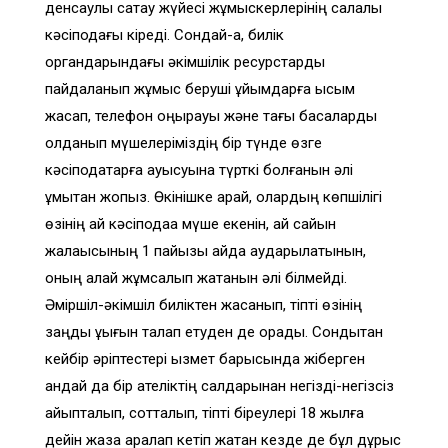
денсаулық сақтау жүйесі жұмыскерлерінің салалық
кәсіподағы кіреді. Сондай-ақ, билік
органдарындағы әкімшілік ресурстарды
пайдаланып жұмыс беруші ұйымдарға қысым
жасап, телефон қоңырауы және тағы басқаларды
қолданып мүшелеріміздің бір түнде өзге
кәсіподақтарға ауысуына түрткі болғанын әлі
ұмытқан жоқпыз. Өкінішке қарай, олардың көпшілігі
өзінің қай кәсіподаққа мүше екенін, ай сайын
жалақысының 1 пайызы қайда аударылатынын,
оның қалай жұмсалып жатқанын әлі білмейді.
Әміршіл-әкімшіл биліктен жасқанып, тіпті өзінің
заңды құқығын талап етуден де қорқады. Сондықтан
кейбір әріптестері қызмет барысында жіберген
қандай да бір қателіктің салдарынан негізді-негізсіз
айыпталып, сотталып, тіпті біреулері 18 жылға
дейін жаза арқалап кетіп жатқан кезде де бұл дұрыс