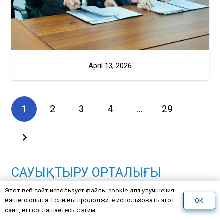
April 13, 2026
1
2
3
4
…
29
САУЫҚТЫРУ ОРТАЛЫҒЫ
Этот веб-сайт использует файлы cookie для улучшения
вашего опыта. Если вы продолжите использовать этот
OK
Түрген шатқалында таулы өзен жағасында біздің
сайт, вы соглашаетесь с этим.