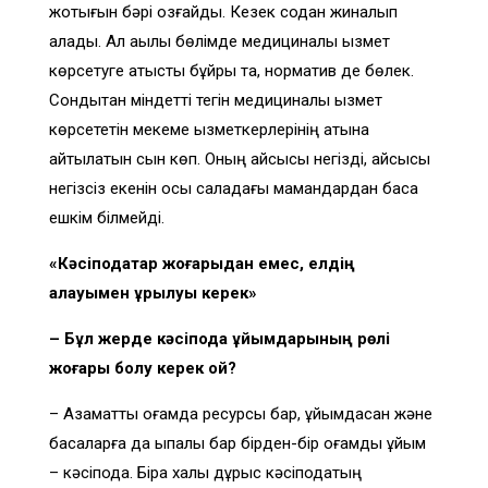
жоқтығын бәрі қозғайды. Кезек содан жиналып
қалады. Ал ақылы бөлімде медициналық қызмет
көрсетуге қатысты бұйрық та, норматив де бөлек.
Сондықтан міндетті тегін медициналық қызмет
көрсететін мекеме қызметкерлерінің атына
айтылатын сын көп. Оның қайсысы негізді, қайсысы
негізсіз екенін осы саладағы мамандардан басқа
ешкім білмейді.
«Кәсіподақтар жоғарыдан емес, елдің
қалауымен құрылуы керек»
– Бұл жерде кәсіподақ ұйымдарының рөлі
жоғары болу керек қой?
– Азаматтық қоғамда ресурсы бар, ұйымдасқан және
басқаларға да ықпалы бар бірден-бір қоғамдық ұйым
– кәсіподақ. Бірақ халық дұрыс кәсіподақтың