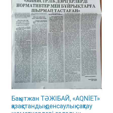
Бақытжан ТӘЖІБАЙ, «AQNİET»
қазақстандық денсаулық сақтау