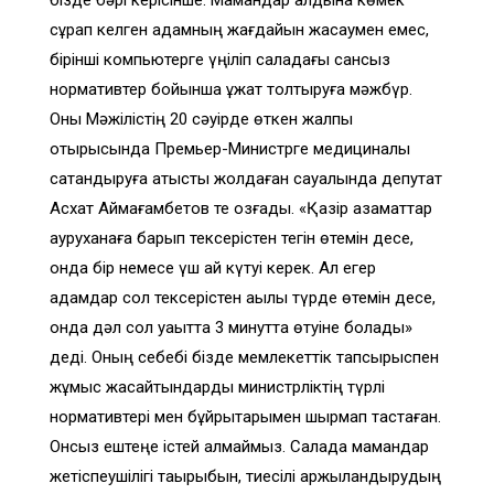
сұрап келген адамның жағдайын жасаумен емес,
бірінші компьютерге үңіліп саладағы сансыз
нормативтер бойынша құжат толтыруға мәжбүр.
Оны Мәжілістің 20 сәуірде өткен жалпы
отырысында Премьер-Министрге медициналық
сақтандыруға қатысты жолдаған сауалында депутат
Асхат Аймағамбетов те қозғады. «Қазір азаматтар
ауруханаға барып тексерістен тегін өтемін десе,
онда бір немесе үш ай күтуі керек. Ал егер
адамдар сол тексерістен ақылы түрде өтемін десе,
онда дәл сол уақытта 3 минутта өтуіне болады»
деді. Оның себебі бізде мемлекеттік тапсырыспен
жұмыс жасайтындарды министрліктің түрлі
нормативтері мен бұйрықтарымен шырмап тастаған.
Онсыз ештеңе істей алмаймыз. Салада мамандар
жетіспеушілігі тақырыбын, тиесілі қаржыландырудың