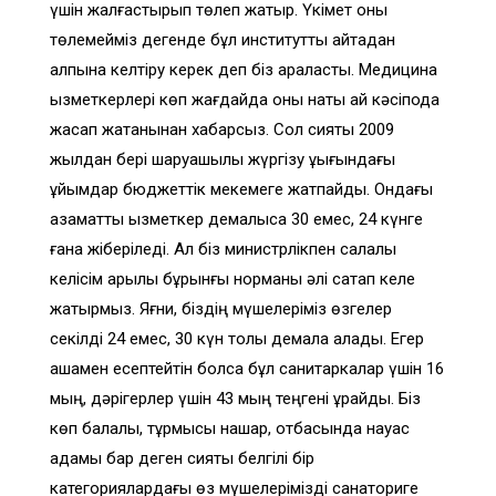
үшін жалғастырып төлеп жатыр. Үкімет оны
төлемейміз дегенде бұл институтты қайтадан
қалпына келтіру керек деп біз араластық. Медицина
қызметкерлері көп жағдайда оны нақты қай кәсіподақ
жасап жатқанынан хабарсыз. Сол сияқты 2009
жылдан бері шаруашылық жүргізу құқығындағы
ұйымдар бюджеттік мекемеге жатпайды. Ондағы
азаматтық қызметкер демалысқа 30 емес, 24 күнге
ғана жіберіледі. Ал біз министрлікпен салалық
келісім арқылы бұрынғы норманы әлі сақтап келе
жатырмыз. Яғни, біздің мүшелеріміз өзгелер
секілді 24 емес, 30 күн толық демала алады. Егер
ақшамен есептейтін болса бұл санитаркалар үшін 16
мың, дәрігерлер үшін 43 мың теңгені құрайды. Біз
көп балалы, тұрмысы нашар, отбасында науқас
адамы бар деген сияқты белгілі бір
категориялардағы өз мүшелерімізді санаториге