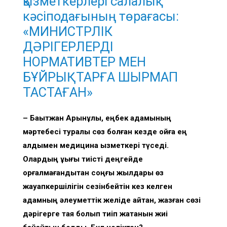
қызметкерлері салалық
кәсіподағының төрағасы:
«МИНИСТРЛІК
ДӘРІГЕРЛЕРДІ
НОРМАТИВТЕР МЕН
БҰЙРЫҚТАРҒА ШЫРМАП
ТАСТАҒАН»
– Бақытжан Арынұлы, еңбек адамының
мәртебесі туралы сөз болған кезде ойға ең
алдымен медицина қызметкері түседі.
Олардың құқығы тиісті деңгейде
қорғалмағандықтан соңғы жылдары өз
жауапкершілігін сезінбейтін кез келген
адамның әлеуметтік желіде айтқан, жазған сөзі
дәрігерге таяқ болып тиіп жатқанын жиі