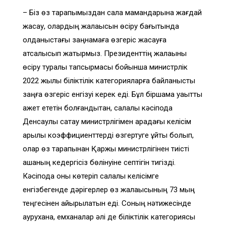
– Біз өз тарапымыздан сала мамандарына жағдай
жасау, олардың жалақысын өсіру бағытында
қолданыстағы заңнамаға өзгеріс жасауға
атсалысып жатырмыз. Президенттің жалақыны
өсіру туралы тапсырмасы бойынша министрлік
2022 жылы біліктілік категорияларға байланысты
заңға өзгеріс енгізуі керек еді. Бұл біршама уақытты
қажет ететін болғандықтан, салалық кәсіподақ
Денсаулық сақтау министрлігімен арадағы келісім
арқылы коэффициенттерді өзгертуге ұйтқы болып,
олар өз тарапынан Қаржы министрлігінен тиісті
ақшаның кедергісіз бөлінуіне септігін тигізді.
Кәсіподақ оны көтеріп салалық келісімге
енгізбегенде дәрігерлер өз жалақысының 73 мың
теңгесінен айырылатын еді. Соның нәтижесінде
аурухана, емханалар әлі де біліктілік категориясы