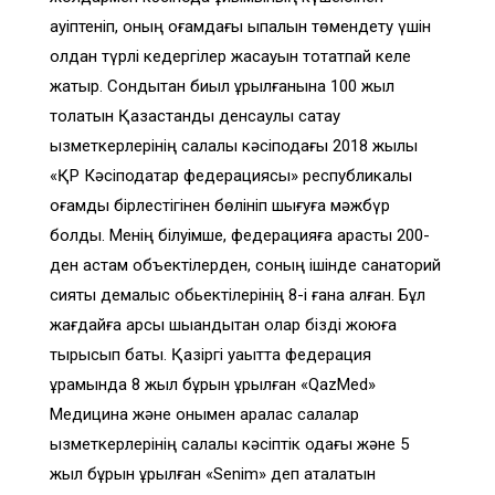
қауіптеніп, оның қоғамдағы ықпалын төмендету үшін
қолдан түрлі кедергілер жасауын тоқтатпай келе
жатыр. Сондықтан биыл құрылғанына 100 жыл
толатын Қазақстандық денсаулық сақтау
қызметкерлерінің салалық кәсіподағы 2018 жылы
«ҚР Кәсіподақтар федерациясы» республикалық
қоғамдық бірлестігінен бөлініп шығуға мәжбүр
болды. Менің білуімше, федерацияға қарасты 200-
ден астам объектілерден, соның ішінде санаторий
сияқты демалыс обьектілерінің 8-і ғана қалған. Бұл
жағдайға қарсы шыққандықтан олар бізді жоюға
тырысып бақты. Қазіргі уақытта федерация
құрамында 8 жыл бұрын құрылған «QazMed»
Медицина және онымен аралас салалар
қызметкерлерінің салалық кәсіптік одағы және 5
жыл бұрын құрылған «Senim» деп аталатын