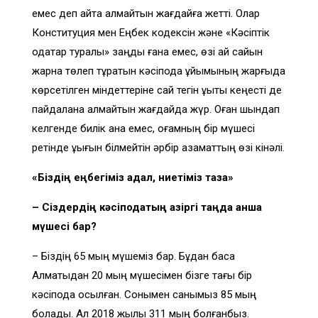
емес деп айта алмайтын жағдайға жетті. Олар
Конституция мен Еңбек кодексін және «Кәсіптік
одақтар туралы» заңды ғана емес, өзі ай сайын
жарна төлеп тұратын кәсіподақ ұйымының жарғыда
көрсетілген міндеттеріне сай тегін құқықтық кеңесті де
пайдалана алмайтын жағдайда жүр. Оған шындап
келгенде билік қана емес, қоғамның бір мүшесі
ретінде құқығын білмейтін әрбір азаматтың өзі кінәлі.
«Біздің еңбегіміз адал, ниетіміз таза»
– Сіздердің кәсіподақтың қазіргі таңда қанша
мүшесі бар?
– Біздің 65 мың мүшеміз бар. Бұдан басқа
Алматыдан 20 мың мүшесімен бізге тағы бір
кәсіподақ қосылған. Сонымен санымыз 85 мың
болады. Ал 2018 жылы 311 мың болғанбыз.