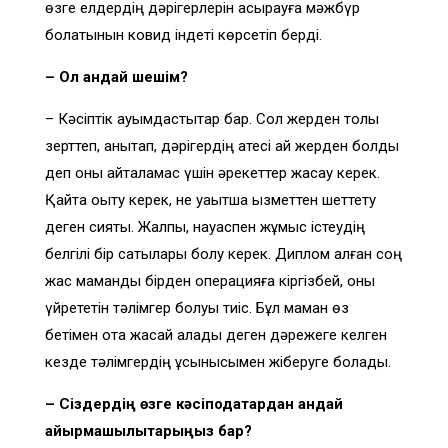
өзге елдердің дәрігерлерін асырауға мәжбүр
болатынын ковид індеті көрсетіп берді.
– Ол қандай шешім?
– Кәсіптік қауымдастықтар бар. Сол жерден толық
зерттеп, анықтап, дәрігердің қатесі қай жерден болды
деп оны қайталамас үшін әрекеттер жасау керек.
Қайта оқыту керек, не уақытша қызметтен шеттету
деген сияқты. Жалпы, науқаспен жұмыс істеудің
белгілі бір сатылары болу керек. Диплом алған соң
жас маманды бірден операцияға кіргізбей, оны
үйрететін тәлімгер болуы тиіс. Бұл маман өз
бетімен ота жасай алады деген дәрежеге келген
кезде тәлімгердің ұсынысымен жіберуге болады.
– Сіздердің өзге кәсіподақтардан қандай
айырмашылықтарыңыз бар?