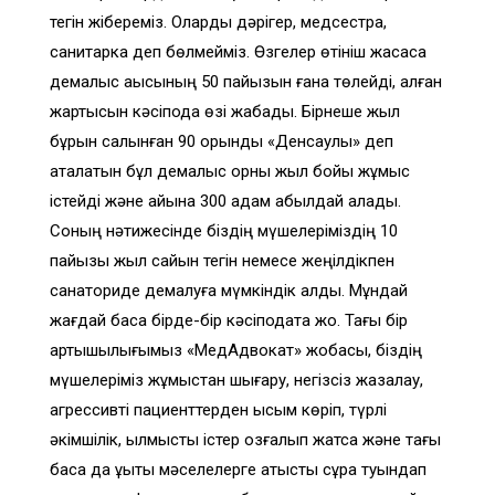
тегін жібереміз. Оларды дәрігер, медсестра,
санитарка деп бөлмейміз. Өзгелер өтініш жасаса
демалыс ақысының 50 пайызын ғана төлейді, қалған
жартысын кәсіподақ өзі жабады. Бірнеше жыл
бұрын салынған 90 орындық «Денсаулық» деп
аталатын бұл демалыс орны жыл бойы жұмыс
істейді және айына 300 адам қабылдай алады.
Соның нәтижесінде біздің мүшелеріміздің 10
пайызы жыл сайын тегін немесе жеңілдікпен
санаториде демалуға мүмкіндік алды. Мұндай
жағдай басқа бірде-бір кәсіподақта жоқ. Тағы бір
артықшылығымыз «МедАдвокат» жобасы, біздің
мүшелеріміз жұмыстан шығару, негізсіз жазалау,
агрессивті пациенттерден қысым көріп, түрлі
әкімшілік, қылмыстық істер қозғалып жатса және тағы
басқа да құқықтық мәселелерге қатысты сұрақ туындап