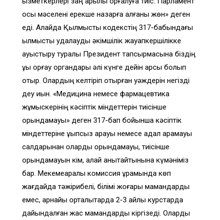
қызметкерлері заң арқылы қорғалуға тиіс. Парламент
осы мәселені ерекше назарға алғаны жөн» деген
еді. Алайда Қылмыстық кодекстің 317-бабындағы
қылмыстық қудалауды әкімшілік жауапкершілікке
ауыстыру туралы Президент тапсырмасына біздің
құқық қорғау органдары әлі күнге дейін қарсы болып
отыр. Олардың келтіріп отырған уәждерін негізді
деу қиын. «Медицина немесе фармацевтика
жұмыскерiнiң кәсiптік мiндеттерiн тиiсiнше
орындамауы» деген 317-бап бойынша кәсiптік
мiндеттерiне ұқыпсыз қарауы немесе адал қарамауы
салдарынан оларды орындамауы, тиiсiнше
орындамауын кім, қалай анықтайтынына күмәніміз
бар. Мекемеаралық комиссия құрамында көп
жағдайда тәжірибелі, білімі жоғары мамандарды
емес, арнайы орталықтарда 2-3 айлық курстарда
дайындалған жас мамандарды кіргізеді. Оларды