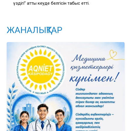
үздігі” атты кеуде белгісін табыс етті.
ЖАНАЛЫҚТАР