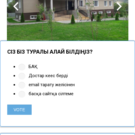
СІЗ БІЗ ТУРАЛЫ ҚАЛАЙ БІЛДІҢІЗ?
БАҚ
Достар кеңес берді
email тарату желісінен
басқа сайтқа сілтеме