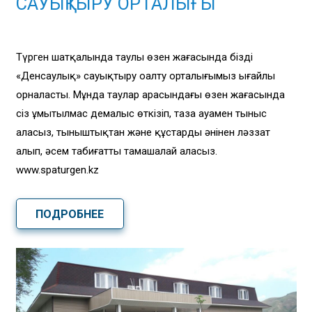
САУЫҚТЫРУ ОРТАЛЫҒЫ
Түрген шатқалында таулы өзен жағасында біздің
«Денсаулық» сауықтыру оңалту орталығымыз ыңғайлы
орналасты. Мұнда таулар арасындағы өзен жағасында
сіз ұмытылмас демалыс өткізіп, таза ауамен тыныс
аласыз, тыныштықтан және құстардың әнінен ләззат
алып, әсем табиғатты тамашалай аласыз.
www.spaturgen.kz
ПОДРОБНЕЕ