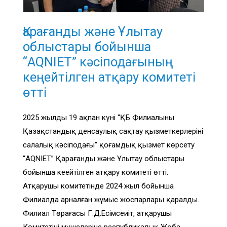
Қарағанды және Ұлытау
облыстары бойынша
“AQNIET” кәсіподағының
кеңейтілген атқару комитеті
өтті
2025 жылдың 19 ақпан күні “ҚБ Филиалының
Қазақстандық денсаулық сақтау қызметкерлерінің
салалық кәсіподағы” қоғамдық қызмет көрсету
“AQNIET” Қарағанды және Ұлытау облыстары
бойынша кеңейтілген атқару комитеті өтті.
Атқарушы комитетінде 2024 жыл бойынша
Филиалда арналған жұмыс жоспарлары қаралды.
Филиал Төрағасы Г.Д.Есімсеиіт, атқарушы