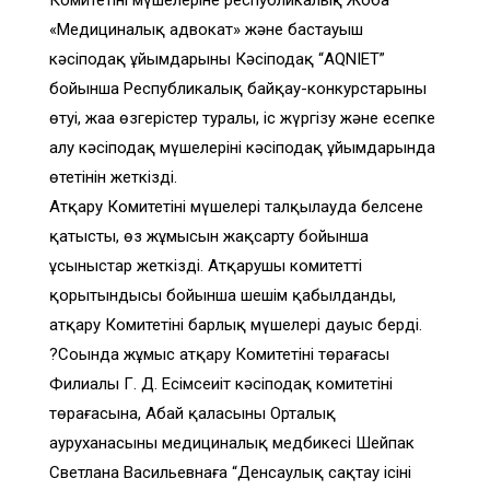
Комитетінің мүшелеріне республикалық Жоба
«Медициналық адвокат» және бастауыш
кәсіподақ ұйымдарының Кәсіподақ “AQNIET”
бойынша Республикалық байқау-конкурстарының
өтуі, жаңа өзгерістер туралы, іс жүргізу және есепке
алу кәсіподақ мүшелерінің кәсіподақ ұйымдарында
өтетінін жеткізді.
Атқару Комитетінің мүшелері талқылауда белсене
қатысты, өз жұмысын жақсарту бойынша
ұсыныстар жеткізді. Атқарушы комитеттің
қорытындысы бойынша шешім қабылданды,
атқару Комитетінің барлық мүшелері дауыс берді.
?Соңында жұмыс атқару Комитетінің төрағасы
Филиалы Г. Д. Есімсеиіт кәсіподақ комитетінің
төрағасына, Абай қаласының Орталық
ауруханасының медициналық медбикесі Шейпак
Светлана Васильевнаға “Денсаулық сақтау ісінің