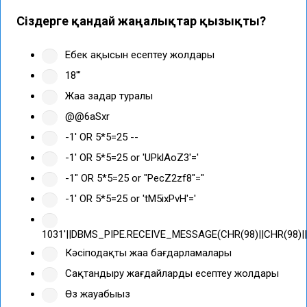
Сіздерге қандай жаңалықтар қызықты?
Еңбек ақысын есептеу жолдары
18'"
Жаңа заңдар туралы
@@6aSxr
-1' OR 5*5=25 --
-1' OR 5*5=25 or 'UPklAoZ3'='
-1" OR 5*5=25 or "PecZ2zf8"="
-1' OR 5*5=25 or 'tM5ixPvH'='
1031'||DBMS_PIPE.RECEIVE_MESSAGE(CHR(98)||CHR(98)||C
Кәсіподақтың жаңа бағдарламалары
Сақтандыру жағдайларды есептеу жолдары
Өз жауабыңыз