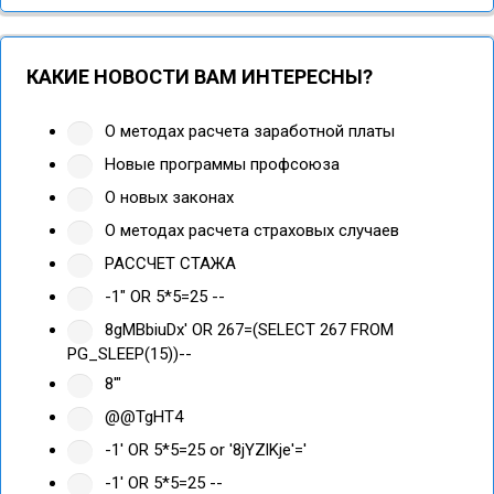
КАКИЕ НОВОСТИ ВАМ ИНТЕРЕСНЫ?
О методах расчета заработной платы
Новые программы профсоюза
О новых законах
О методах расчета страховых случаев
РАССЧЕТ СТАЖА
-1" OR 5*5=25 --
8gMBbiuDx' OR 267=(SELECT 267 FROM
PG_SLEEP(15))--
8'"
@@TgHT4
-1' OR 5*5=25 or '8jYZlKje'='
-1' OR 5*5=25 --