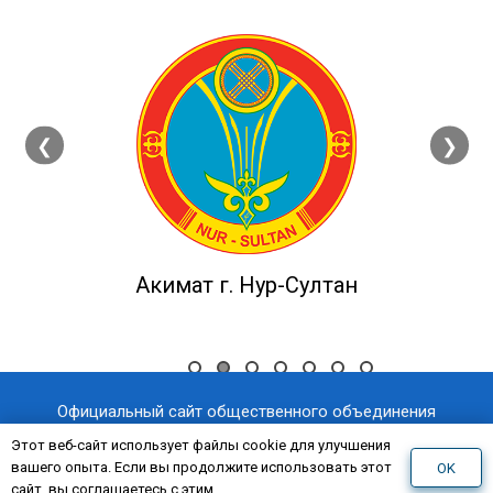
❮
❯
Акимат г. Нур-Султан
Официальный сайт общественного объединения
«Казахстанский отраслевой профессиональный союз
Этот веб-сайт использует файлы cookie для улучшения
вашего опыта. Если вы продолжите использовать этот
OK
«AQNİET
работников здравоохранения
»
сайт, вы соглашаетесь с этим.