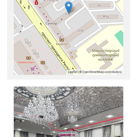
Leaflet
| ©
OpenStreetMap
contributors