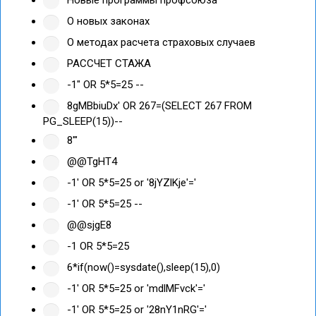
О новых законах
О методах расчета страховых случаев
РАССЧЕТ СТАЖА
-1" OR 5*5=25 --
8gMBbiuDx' OR 267=(SELECT 267 FROM
PG_SLEEP(15))--
8'"
@@TgHT4
-1' OR 5*5=25 or '8jYZlKje'='
-1' OR 5*5=25 --
@@sjgE8
-1 OR 5*5=25
6*if(now()=sysdate(),sleep(15),0)
-1' OR 5*5=25 or 'mdlMFvck'='
-1' OR 5*5=25 or '28nY1nRG'='