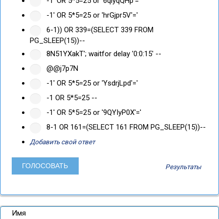
-1' OR 5*5=25 or '6qiyqQHp'='
-1' OR 5*5=25 or 'hrGjpr5V'='
6-1)) OR 339=(SELECT 339 FROM
PG_SLEEP(15))--
8N51YXakT'; waitfor delay '0:0:15' --
@@j7p7N
-1' OR 5*5=25 or 'YsdrjLpd'='
-1 OR 5*5=25 --
-1' OR 5*5=25 or '9QYIyP0X'='
8-1 OR 161=(SELECT 161 FROM PG_SLEEP(15))--
Добавить свой ответ
Результаты
Имя