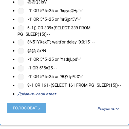
@@Q3IsV
-1' OR 5*5=25 or '6qiyqQHp'='
-1' OR 5*5=25 or 'hrGjpr5V'='
6-1)) OR 339=(SELECT 339 FROM
PG_SLEEP(15))--
8N51YXakT'; waitfor delay '0:0:15' --
@@j7p7N
-1' OR 5*5=25 or 'YsdrjLpd'='
-1 OR 5*5=25 --
-1' OR 5*5=25 or '9QYIyP0X'='
8-1 OR 161=(SELECT 161 FROM PG_SLEEP(15))--
Добавить свой ответ
Результаты