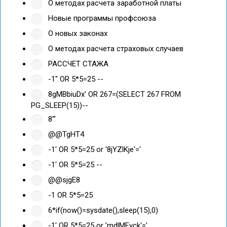
О методах расчета заработной платы
Новые программы профсоюза
О новых законах
О методах расчета страховых случаев
РАССЧЕТ СТАЖА
-1" OR 5*5=25 --
8gMBbiuDx' OR 267=(SELECT 267 FROM
PG_SLEEP(15))--
8'"
@@TgHT4
-1' OR 5*5=25 or '8jYZlKje'='
-1' OR 5*5=25 --
@@sjgE8
-1 OR 5*5=25
6*if(now()=sysdate(),sleep(15),0)
-1' OR 5*5=25 or 'mdlMFvck'='