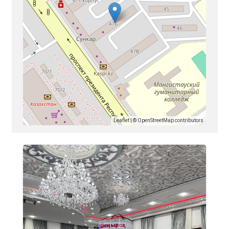
Leaflet
| ©
OpenStreetMap
contributors