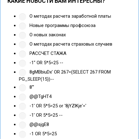
КАКИЕ НОВОСТИ ВАМ ИНТЕРЕСНЫ?
О методах расчета заработной платы
Новые программы профсоюза
О новых законах
О методах расчета страховых случаев
РАССЧЕТ СТАЖА
-1" OR 5*5=25 --
8gMBbiuDx' OR 267=(SELECT 267 FROM
PG_SLEEP(15))--
8'"
@@TgHT4
-1' OR 5*5=25 or '8jYZlKje'='
-1' OR 5*5=25 --
@@sjgE8
-1 OR 5*5=25