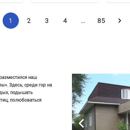
1
2
3
4
…
85
 разместился наш
». Здесь, среди гор на
тдых, подышать
птиц, полюбоваться