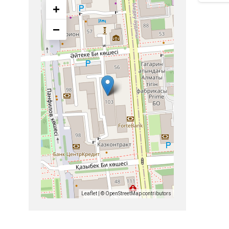
+
−
Leaflet
| ©
OpenStreetMap
contributors