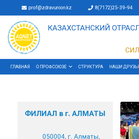
prof@zdravunion.kz
8(7172)25-39-94
КАЗАХСТАНСКИЙ ОТРАСЛ
ДЕЛАХ!
СИЛ
ГЛАВНАЯ
О ПРОФСОЮЗЕ
СТРУКТУРА
НАШИ ДРУЗЬ
ФИЛИАЛ в г. АЛМАТЫ
050004, г. Алматы,