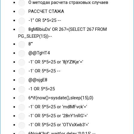
О методах расчета страховых случаев
РАССЧЕТ СТАЖА
-1" OR 5*5=25 --
8gMBbiuDx' OR 267=(SELECT 267 FROM
PG_SLEEP(15))--
8'"
@@TgHT4
-1' OR 5*5=25 or '8jYZlKje'='
-1' OR 5*5=25 --
@@sjgE8
-1 OR 5*5=25
6*if(now()=sysdate(),sleep(15),0)
-1' OR 5*5=25 or 'mdlMFvck'='
-1' OR 5*5=25 or '28nY1nRG'='
-1' OR 5*5=25 or 'OTVxXwb3'='
6NcjvK3rd'; waitfor delay '0:0:15' --