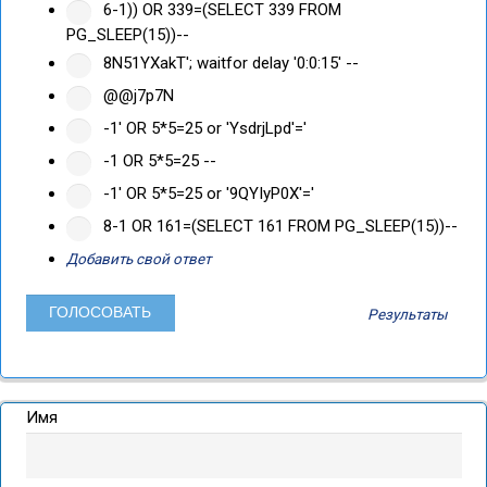
6-1)) OR 339=(SELECT 339 FROM
PG_SLEEP(15))--
8N51YXakT'; waitfor delay '0:0:15' --
@@j7p7N
-1' OR 5*5=25 or 'YsdrjLpd'='
-1 OR 5*5=25 --
-1' OR 5*5=25 or '9QYIyP0X'='
8-1 OR 161=(SELECT 161 FROM PG_SLEEP(15))--
Добавить свой ответ
Результаты
Имя