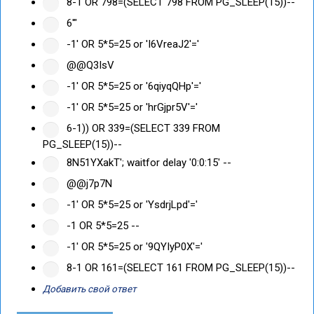
8-1 OR 798=(SELECT 798 FROM PG_SLEEP(15))--
6'"
-1' OR 5*5=25 or 'I6VreaJ2'='
@@Q3IsV
-1' OR 5*5=25 or '6qiyqQHp'='
-1' OR 5*5=25 or 'hrGjpr5V'='
6-1)) OR 339=(SELECT 339 FROM
PG_SLEEP(15))--
8N51YXakT'; waitfor delay '0:0:15' --
@@j7p7N
-1' OR 5*5=25 or 'YsdrjLpd'='
-1 OR 5*5=25 --
-1' OR 5*5=25 or '9QYIyP0X'='
8-1 OR 161=(SELECT 161 FROM PG_SLEEP(15))--
Добавить свой ответ