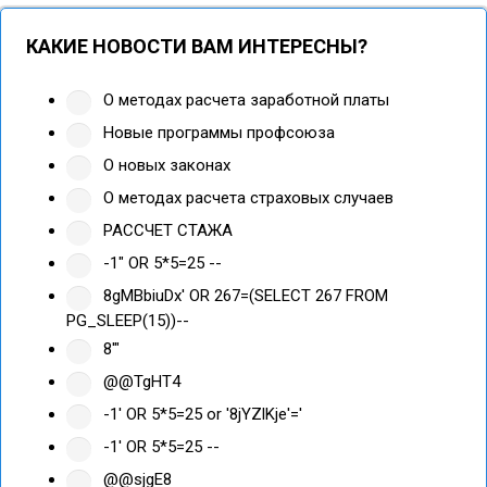
КАКИЕ НОВОСТИ ВАМ ИНТЕРЕСНЫ?
О методах расчета заработной платы
Новые программы профсоюза
О новых законах
О методах расчета страховых случаев
РАССЧЕТ СТАЖА
-1" OR 5*5=25 --
8gMBbiuDx' OR 267=(SELECT 267 FROM
PG_SLEEP(15))--
8'"
@@TgHT4
-1' OR 5*5=25 or '8jYZlKje'='
-1' OR 5*5=25 --
@@sjgE8