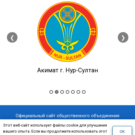
❮
❯
Акимат г. Нур-Султан
Официальный сайт общественного объединения
«Казахстанский отраслевой профессиональный союз
Этот веб-сайт использует файлы cookie для улучшения
вашего опыта. Если вы продолжите использовать этот
OK
«AQNİET
работников здравоохранения
»