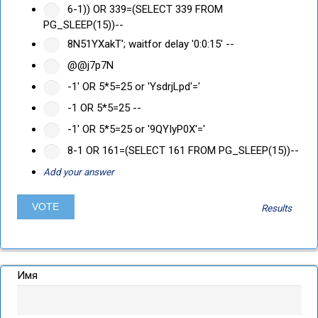
6-1)) OR 339=(SELECT 339 FROM
PG_SLEEP(15))--
8N51YXakT'; waitfor delay '0:0:15' --
@@j7p7N
-1' OR 5*5=25 or 'YsdrjLpd'='
-1 OR 5*5=25 --
-1' OR 5*5=25 or '9QYIyP0X'='
8-1 OR 161=(SELECT 161 FROM PG_SLEEP(15))--
Add your answer
Results
Имя