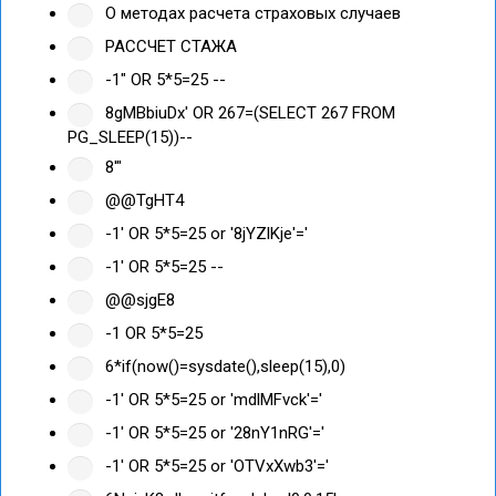
О методах расчета страховых случаев
РАССЧЕТ СТАЖА
-1" OR 5*5=25 --
8gMBbiuDx' OR 267=(SELECT 267 FROM
PG_SLEEP(15))--
8'"
@@TgHT4
-1' OR 5*5=25 or '8jYZlKje'='
-1' OR 5*5=25 --
@@sjgE8
-1 OR 5*5=25
6*if(now()=sysdate(),sleep(15),0)
-1' OR 5*5=25 or 'mdlMFvck'='
-1' OR 5*5=25 or '28nY1nRG'='
-1' OR 5*5=25 or 'OTVxXwb3'='