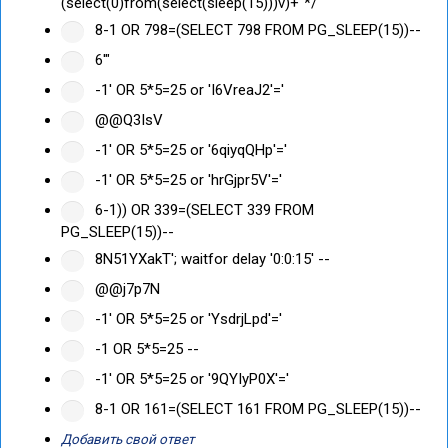
(select(0)from(select(sleep(15)))v)+"*/
8-1 OR 798=(SELECT 798 FROM PG_SLEEP(15))--
6'"
-1' OR 5*5=25 or 'I6VreaJ2'='
@@Q3IsV
-1' OR 5*5=25 or '6qiyqQHp'='
-1' OR 5*5=25 or 'hrGjpr5V'='
6-1)) OR 339=(SELECT 339 FROM
PG_SLEEP(15))--
8N51YXakT'; waitfor delay '0:0:15' --
@@j7p7N
-1' OR 5*5=25 or 'YsdrjLpd'='
-1 OR 5*5=25 --
-1' OR 5*5=25 or '9QYIyP0X'='
8-1 OR 161=(SELECT 161 FROM PG_SLEEP(15))--
Добавить свой ответ