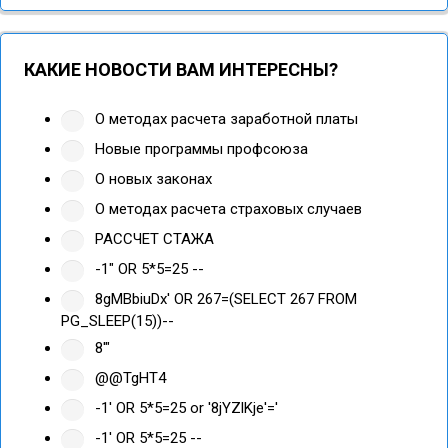
КАКИЕ НОВОСТИ ВАМ ИНТЕРЕСНЫ?
О методах расчета заработной платы
Новые программы профсоюза
О новых законах
О методах расчета страховых случаев
РАССЧЕТ СТАЖА
-1" OR 5*5=25 --
8gMBbiuDx' OR 267=(SELECT 267 FROM
PG_SLEEP(15))--
8'"
@@TgHT4
-1' OR 5*5=25 or '8jYZlKje'='
-1' OR 5*5=25 --