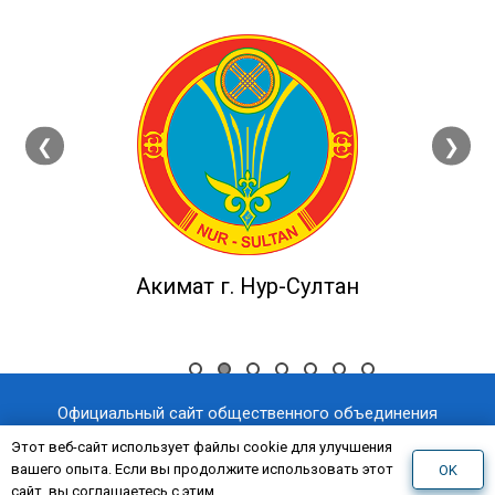
❮
❯
Акимат г. Нур-Султан
Официальный сайт общественного объединения
«Казахстанский отраслевой профессиональный союз
Этот веб-сайт использует файлы cookie для улучшения
вашего опыта. Если вы продолжите использовать этот
OK
«AQNİET
работников здравоохранения
»
сайт, вы соглашаетесь с этим.