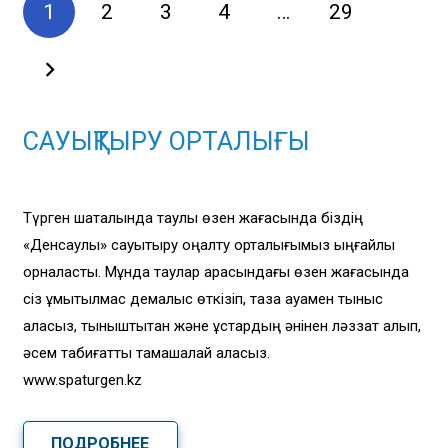
1
2
3
4
…
29
САУЫҚТЫРУ ОРТАЛЫҒЫ
Түрген шатқалында таулы өзен жағасында біздің
«Денсаулық» сауықтыру оңалту орталығымыз ыңғайлы
орналасты. Мұнда таулар арасындағы өзен жағасында
сіз ұмытылмас демалыс өткізіп, таза ауамен тыныс
аласыз, тыныштықтан және құстардың әнінен ләззат алып,
әсем табиғатты тамашалай аласыз.
www.spaturgen.kz
ПОДРОБНЕЕ