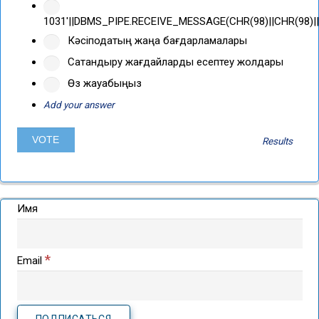
1031'||DBMS_PIPE.RECEIVE_MESSAGE(CHR(98)||CHR(98)||C
Кәсіподақтың жаңа бағдарламалары
Сақтандыру жағдайларды есептеу жолдары
Өз жауабыңыз
Add your answer
Results
Имя
*
Email