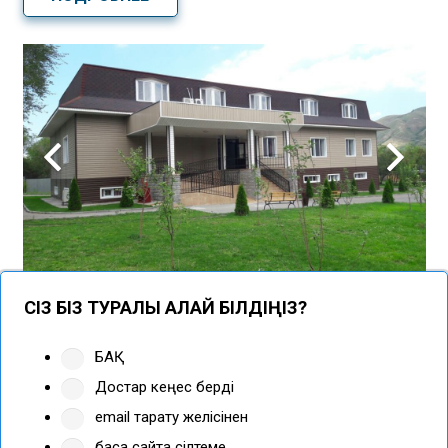
СІЗ БІЗ ТУРАЛЫ ҚАЛАЙ БІЛДІҢІЗ?
БАҚ
Достар кеңес берді
email тарату желісінен
басқа сайтқа сілтеме