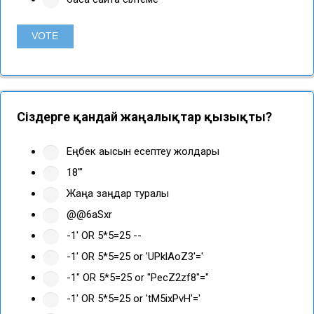
Сіздерге қандай жаңалықтар қызықты?
Еңбек ақысын есептеу жолдары
18'"
Жаңа заңдар туралы
@@6aSxr
-1' OR 5*5=25 --
-1' OR 5*5=25 or 'UPklAoZ3'='
-1" OR 5*5=25 or "PecZ2zf8"="
-1' OR 5*5=25 or 'tM5ixPvH'='