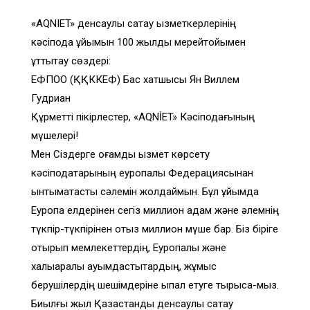
«AQNIET» денсаулық сақтау қызметкерлерінің
кәсіподақ ұйымын 100 жылдық мерейтойымен
құттықтау сөздері:
ЕФПОО (ҚҚККЕФ) Бас хатшысы Ян Виллем
Гудриан
Құрметті пікірлестер, «AQNİET» Кәсіподағының
мүшелері!
Мен Сіздерге қоғамдық қызмет көрсету
кәсіподақтарының еуропалық Федерациясынан
ынтымақтастық сәлемін жолдаймын. Бұл ұйымда
Еуропа елдерінен сегіз миллион адам және әлемнің
түкпір-түкпірінен отыз миллион мүше бар. Біз біріге
отырып мемлекеттердің, Еуропалық және
халықаралық қауымдастықтардың, жұмыс
берушілердің шешімдеріне ықпал етуге тырыса-мыз.
Биылғы жыл Қазақстандық денсаулық сақтау