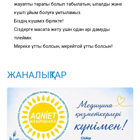
жауапты тарапы болып табылатын, ықпалды және
күшті ұйым болуға ұмтыламыз.
Біздің күшіміз бірлікте!
Сіздерге мақсатқа жету үшін одан әрі дамуды
тілеймін.
Мереке құтты болсын, мерейтой құтты болсын!
ЖАНАЛЫҚТАР