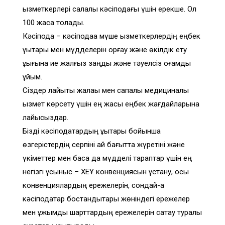
қызметкерлері салалық кәсіподағы үшін ерекше. Ол
100 жасқа толады.
Кәсіподақ – кәсіподаққа мүше қызметкерлердің еңбек
құқықтары мен мүдделерін қорғау және өкілдік ету
құқығына ие жалғыз заңды және тәуелсіз қоғамдық
ұйым.
Сіздер лайықты жалақы мен сапалы медициналық
қызмет көрсету үшін ең жақсы еңбек жағдайларына
лайықсыздар.
Бізді кәсіподақтардың құқықтары бойынша
өзгерістердің серпіні қай бағытта жүретіні және
үкіметтер мен басқа да мүдделі тараптар үшін ең
негізгі ұсыныс – ХЕҰ конвенциясын ұстану, осы
конвенциялардың ережелерін, сондай-ақ
кәсіподақтар бостандықтары жөніндегі ережелер
мен ұжымдық шарттардың ережелерін сақтау туралы