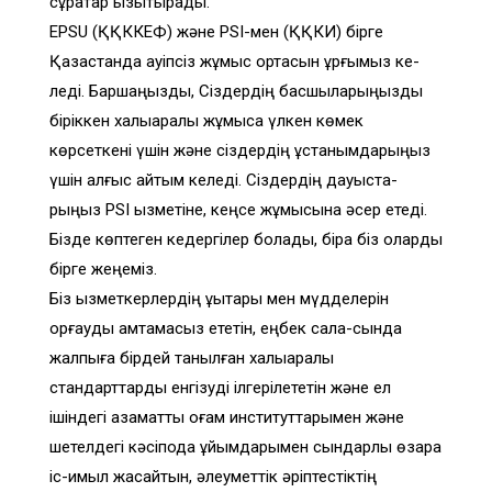
сұрақтар қызықтырады.
EPSU (ҚҚККЕФ) және PSI-мен (ҚҚКИ) бірге
Қазақстанда қауіпсіз жұмыс ортасын құрғымыз ке-
леді. Баршаңызды, Сіздердің басшыларыңызды
біріккен халықаралық жұмысқа үлкен көмек
көрсеткені үшін және сіздердің ұстанымдарыңыз
үшін алғыс айтқым келеді. Сіздердің дауыста-
рыңыз PSI қызметіне, кеңсе жұмысына әсер етеді.
Бізде көптеген кедергілер болады, бірақ біз оларды
бірге жеңеміз.
Біз қызметкерлердің құқықтары мен мүдделерін
қорғауды қамтамасыз ететін, еңбек сала-сында
жалпыға бірдей танылған халықаралық
стандарттарды енгізуді ілгерілететін және ел
ішіндегі азаматтық қоғам институттарымен және
шетелдегі кәсіподақ ұйымдарымен сындарлы өзара
іс-қимыл жасайтын, әлеуметтік әріптестіктің