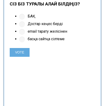
СІЗ БІЗ ТУРАЛЫ ҚАЛАЙ БІЛДІҢІЗ?
БАҚ
Достар кеңес берді
email тарату желісінен
басқа сайтқа сілтеме