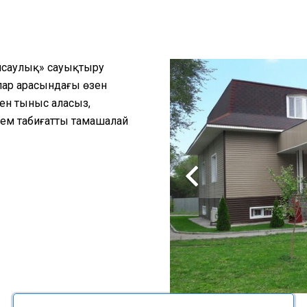
енсаулық» сауықтыру
лар арасындағы өзен
мен тыныс аласыз,
сем табиғатты тамашалай