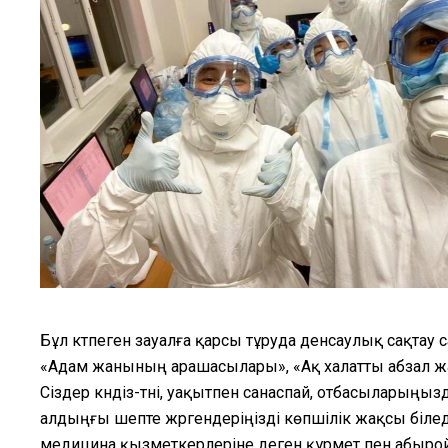
Бұл күтпеген зауалға қарсы тұруда денсаулық сақтау
«Адам жанының арашасылары», «Ақ халатты абзал жан
Сіздер күндіз-түні, уақытпен санаспай, отбасыларың
алдыңғы шепте жүргендеріңізді көпшілік жақсы біледі
медицина қызметкерлеріне деген құрмет пен абырой