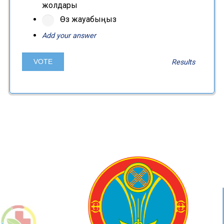
жолдары
Өз жауабыңыз
Add your answer
Results