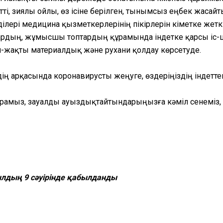
иетті, зиялы ойлы, өз ісіне берілген, тынымсыз еңбек жаса
ілері медицина қызметкерлерінің пікірлерін үкіметке жетк
ардың, жұмысшы топтардың құрамында індетке қарсы іс-
жан-жақты материалдық және рухани қолдау көрсетуде.
іңіздің арқасында коронавирусты жеңуге, өздеріңіздің інде
ақырамыз, зауалды ауыздықтайтындарыңызға кәміл сенем
ылдың 9 сәуірінде қабылданды