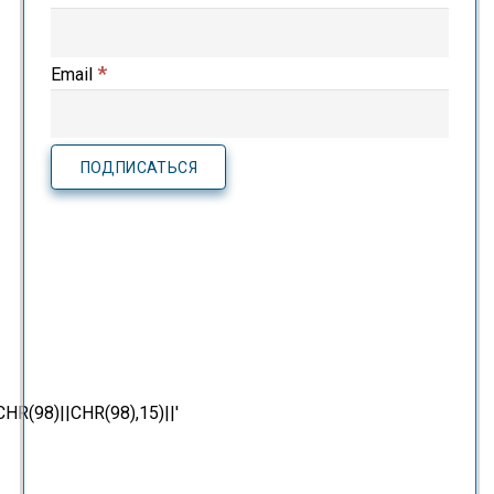
*
Email
(98)||CHR(98),15)||'