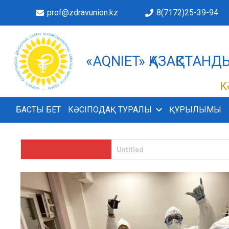
prof@zdravunion.kz
8(7172)25-39-94
«AQNIET» ҚАЗАҚСТАН
ІМІЗДЕ!
К
БАСТЫ БЕТ
КӘСІПОДАҚ ТУРАЛЫ
ҚҰРЫЛЫМЫ
#15354