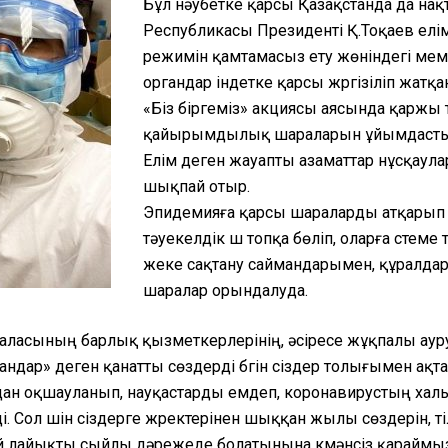
Бұл нәубетке қарсы Қазақстанда да на
Республикасы Президенті Қ.Тоқаев елі
режимін қамтамасыз ету жөніндегі ме
органдар індетке қарсы жүргізіліп жатқ
«Біз біргеміз» акциясы аясында қарж
қайырымдылық шараларын ұйымдастыры
Елім деген жауапты азаматтар нұсқауларғ
шықпай отыр.
Эпидемияға қарсы шараларды атқарып 
тәуекелдік үш топқа бөліп, оларға үст
жеке сақтану саймандарымен, құралда
шаралар орындалуда.
 саласының барлық қызметкерлерінің, әсіресе жұқпалы аур
дар» деген қанатты сөздерді бүгін сіздер толығымен ақт
ыздан оқшауланып, науқастарды емдеп, коронавирустың халы
. Сол үшін сіздерге жүректерінен шыққан жылы сөздерін, т
 лайықты сыйлы дәрежеде болатынына күмәнсіз қараймыз.