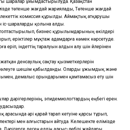
қты шаралар ұйымдастырылуда. Қазақстан
мізде төтенше жағдай жариялады, Төтенше жағдай
млекеттік комиссия құрылды. Аймақтық атқарушы
ан іс-шараларды қолына алды.
ы топтастырылып, бизнес құрылымдарының өкілдері
п, еріктілер мұқтаж адамдарға көмек көрсетуде.
а еріп, індеттің таралуын алдын алу үшін үйлерінен
жатқан денсаулық сақтау қызметкерлерін
еме төлеуге шешім қабылданды. Оларды ұжымдық және
рымен, демалыс орындарымен қамтамасыз ету үшін
улар дәрігерлерінің, эпидемиологтардың еңбегі ерен.
аудасыздар.
қ арасында әрі қарай тарап кетуіне қарсы тұрып,
ілектері мен алғыстарын айтуда. Келешекте елімізде
 Дәрігерге деген елдің алғыс-лебізі жайдары