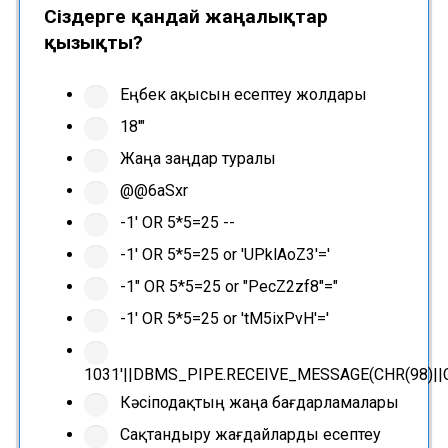
Сіздерге қандай жаңалықтар
қызықты?
Еңбек ақысын есептеу жолдары
18'"
Жаңа заңдар туралы
@@6aSxr
-1' OR 5*5=25 --
-1' OR 5*5=25 or 'UPklAoZ3'='
-1" OR 5*5=25 or "PecZ2zf8"="
-1' OR 5*5=25 or 'tM5ixPvH'='
1031'||DBMS_PIPE.RECEIVE_MESSAGE(CHR(98)||CHR
Кәсіподақтың жаңа бағдарламалары
Сақтандыру жағдайларды есептеу