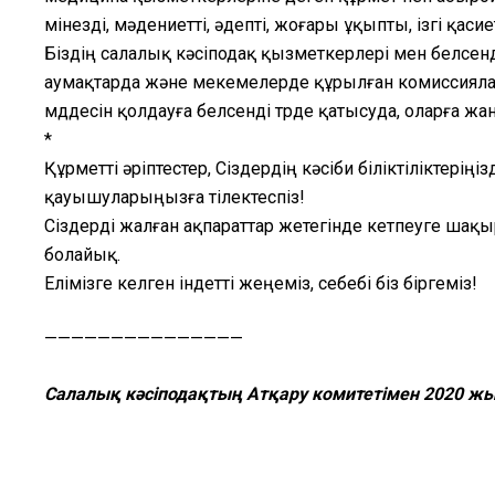
мінезді, мәдениетті, әдепті, жоғары ұқыпты, ізгі қас
Біздің салалық кәсіподақ қызметкерлері мен белсенд
аумақтарда және мекемелерде құрылған комиссиял
мүддесін қолдауға белсенді түрде қатысуда, оларға 
*
Құрметті әріптестер, Сіздердің кәсіби біліктіліктер
қауышуларыңызға тілектеспіз!
Сіздерді жалған ақпараттар жетегінде кетпеуге ш
болайық.
Елімізге келген індетті жеңеміз, себебі біз біргеміз!
———————————————
Салалық кәсіподақтың Атқару комитетімен 2020 ж