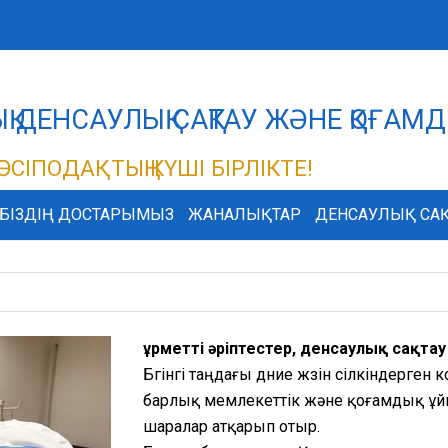
ДЫҚ ДЕНСАУЛЫҚ САҚТАУ ЖӘНЕ ҚОҒА
ӘСІПОДАҚТЫҢ КҮШІ БІРЛІКТЕ!
БІЗДІҢ ДОСТАРЫМЫЗ
ЖАНАЛЫҚТАР
ДЕНСАУЛЫҚ САҚ
Құрметті әріптестер, денсаулық сақт
Бүгінгі таңдағы дүние жүзін сілкіндерген
барлық мемлекеттік және қоғамдық ұйы
шаралар атқарып отыр.