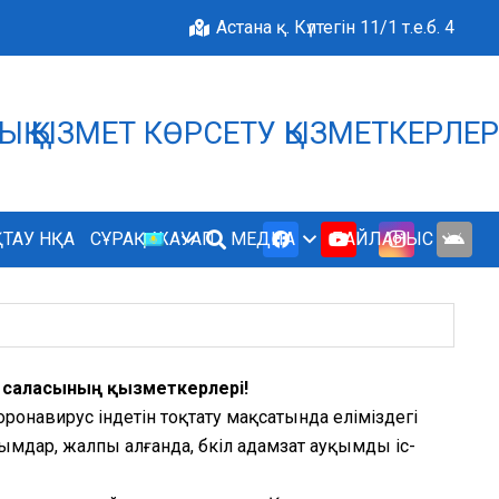
Астана қ. Күлтегін 11/1 т.е.б. 4
МДЫҚ ҚЫЗМЕТ КӨРСЕТУ ҚЫЗМЕТКЕРЛЕ
БІЗДІҢ ӨРКЕНДЕУІМІЗД
ТАУ НҚА
СҰРАҚ-ЖАУАП
МЕДИА
БАЙЛАНЫС
ау саласының қызметкерлері!
 коронавирус індетін тоқтату мақсатында еліміздегі
мдар, жалпы алғанда, бүкіл адамзат ауқымды іс-