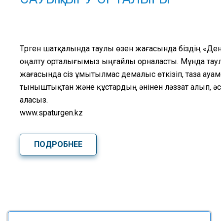
Түрген шатқалында таулы өзен жағасында біздің «Д
оңалту орталығымыз ыңғайлы орналасты. Мұнда тау
жағасында сіз ұмытылмас демалыс өткізіп, таза ауа
тыныштықтан және құстардың әнінен ләззат алып, ә
аласыз.
www.spaturgen.kz
ПОДРОБНЕЕ