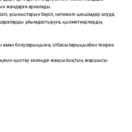
йтын жандарға арналады.
ізіп, ұсыныстарын беріп, нәтижелі шешімдер алуда,
шараларды ұйымдастыруға, қызметкерлердің
ттен аман болуларыңызға, отбасыларыңызбен тезірек
із, қиын-қыстау кезеңде жақсылықтың жаршысы