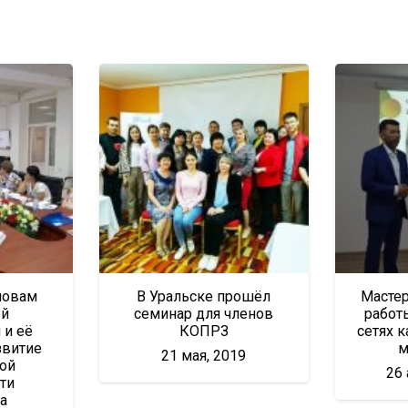
новам
В Уральске прошёл
Мастер
ой
семинар для членов
работ
 и её
КОПРЗ
сетях 
звитие
м
21 мая, 2019
ой
26 
ти
а