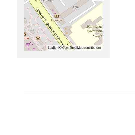
Leaflet
| ©
OpenStreetMap
contributors