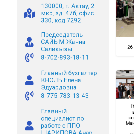
130000, г. Актау, 2
мкр, зд. 47б, офис
330, код 7292
Председатель
САЙЫМ Жанна
26
Саликызы
8-702-893-18-11
Главный бухгалтер
КНОЛЬ Елена
Эдуардовна
8-775-783-13-43
I
Главный
ко
специалист по
Ман
работе с ППО
ШАРИПОВА Анар