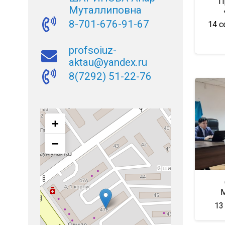
П
Муталлиповна
8-701-676-91-67
14 с
profsoiuz-
aktau@yandex.ru
8(7292) 51-22-76
+
−
М
13