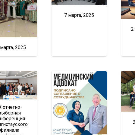
7 марта, 2025
2
 марта, 2025
X отчетно-
выборная
нференция
гистауского
филиала