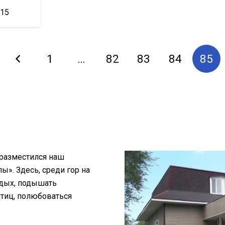
015
1
…
82
83
84
85
 разместился наш
». Здесь, среди гор на
тдых, подышать
птиц, полюбоваться