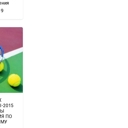
ения
19
Х
-2015
НЫ
ИЯ ПО
ОМУ
У