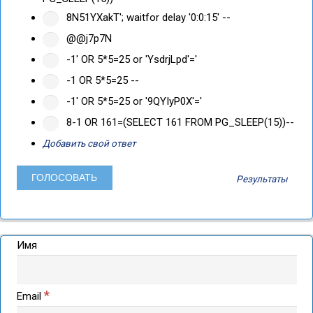
8N51YXakT'; waitfor delay '0:0:15' --
@@j7p7N
-1' OR 5*5=25 or 'YsdrjLpd'='
-1 OR 5*5=25 --
-1' OR 5*5=25 or '9QYIyP0X'='
8-1 OR 161=(SELECT 161 FROM PG_SLEEP(15))--
Добавить свой ответ
Результаты
Имя
*
Email