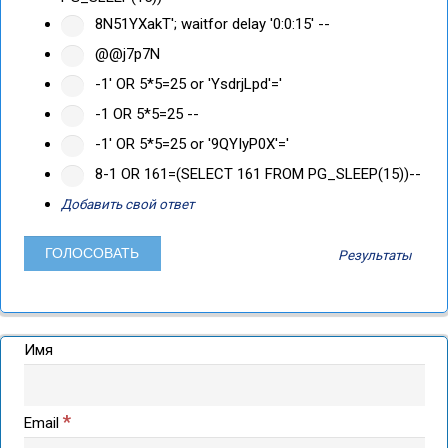
8N51YXakT'; waitfor delay '0:0:15' --
@@j7p7N
-1' OR 5*5=25 or 'YsdrjLpd'='
-1 OR 5*5=25 --
-1' OR 5*5=25 or '9QYIyP0X'='
8-1 OR 161=(SELECT 161 FROM PG_SLEEP(15))--
Добавить свой ответ
Результаты
Имя
*
Email