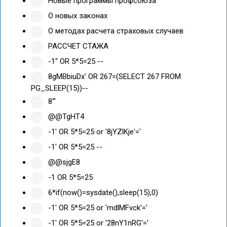
Новые программы профсоюза
О новых законах
О методах расчета страховых случаев
РАССЧЕТ СТАЖА
-1" OR 5*5=25 --
8gMBbiuDx' OR 267=(SELECT 267 FROM
PG_SLEEP(15))--
8'"
@@TgHT4
-1' OR 5*5=25 or '8jYZlKje'='
-1' OR 5*5=25 --
@@sjgE8
-1 OR 5*5=25
6*if(now()=sysdate(),sleep(15),0)
-1' OR 5*5=25 or 'mdlMFvck'='
-1' OR 5*5=25 or '28nY1nRG'='