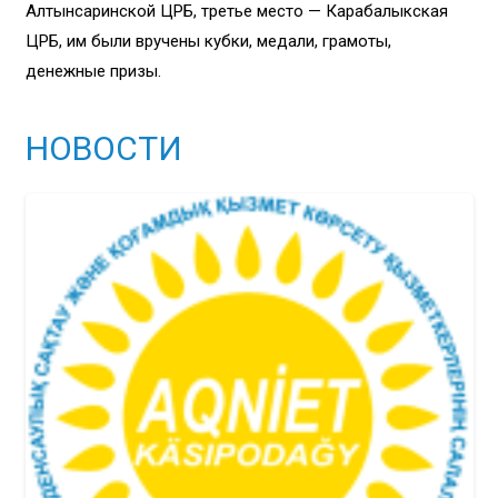
Алтынсаринской ЦРБ, третье место — Карабалыкская
ЦРБ, им были вручены кубки, медали, грамоты,
денежные призы.
НОВОСТИ