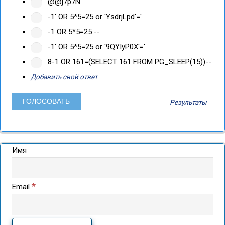
@@j7p7N
-1' OR 5*5=25 or 'YsdrjLpd'='
-1 OR 5*5=25 --
-1' OR 5*5=25 or '9QYIyP0X'='
8-1 OR 161=(SELECT 161 FROM PG_SLEEP(15))--
Добавить свой ответ
Результаты
Имя
*
Email