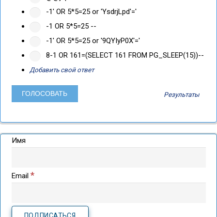
-1' OR 5*5=25 or 'YsdrjLpd'='
-1 OR 5*5=25 --
-1' OR 5*5=25 or '9QYIyP0X'='
8-1 OR 161=(SELECT 161 FROM PG_SLEEP(15))--
Добавить свой ответ
Результаты
Имя
*
Email