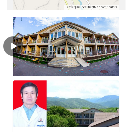
Leaflet
| ©
OpenStreetMap
contributors