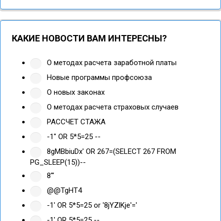
КАКИЕ НОВОСТИ ВАМ ИНТЕРЕСНЫ?
О методах расчета заработной платы
Новые программы профсоюза
О новых законах
О методах расчета страховых случаев
РАССЧЕТ СТАЖА
-1" OR 5*5=25 --
8gMBbiuDx' OR 267=(SELECT 267 FROM
PG_SLEEP(15))--
8'"
@@TgHT4
-1' OR 5*5=25 or '8jYZlKje'='
-1' OR 5*5=25 --