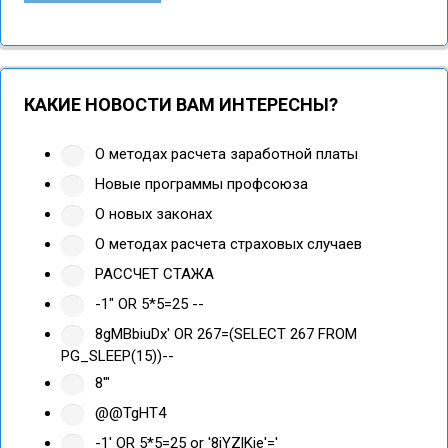
КАКИЕ НОВОСТИ ВАМ ИНТЕРЕСНЫ?
О методах расчета заработной платы
Новые программы профсоюза
О новых законах
О методах расчета страховых случаев
РАССЧЕТ СТАЖА
-1" OR 5*5=25 --
8gMBbiuDx' OR 267=(SELECT 267 FROM
PG_SLEEP(15))--
8'"
@@TgHT4
-1' OR 5*5=25 or '8jYZlKje'='