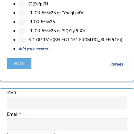
@@j7p7N
-1' OR 5*5=25 or 'YsdrjLpd'='
-1 OR 5*5=25 --
-1' OR 5*5=25 or '9QYIyP0X'='
8-1 OR 161=(SELECT 161 FROM PG_SLEEP(15))--
Add your answer
Results
Имя
*
Email