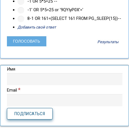
-1 OR 5*5=25 --
-1' OR 5*5=25 or '9QYIyP0X'='
8-1 OR 161=(SELECT 161 FROM PG_SLEEP(15))--
Добавить свой ответ
Результаты
Имя
*
Email