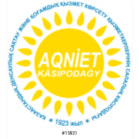
#15831