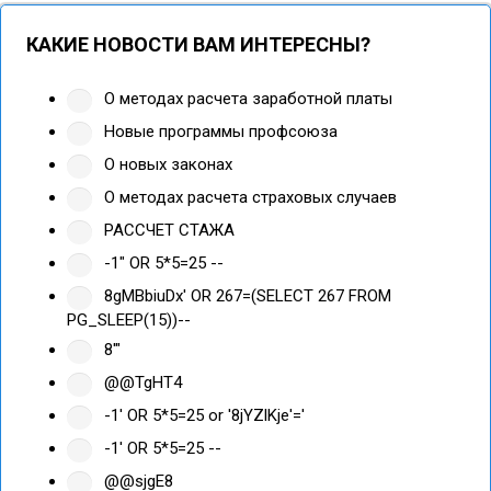
КАКИЕ НОВОСТИ ВАМ ИНТЕРЕСНЫ?
О методах расчета заработной платы
Новые программы профсоюза
О новых законах
О методах расчета страховых случаев
РАССЧЕТ СТАЖА
-1" OR 5*5=25 --
8gMBbiuDx' OR 267=(SELECT 267 FROM
PG_SLEEP(15))--
8'"
@@TgHT4
-1' OR 5*5=25 or '8jYZlKje'='
-1' OR 5*5=25 --
@@sjgE8