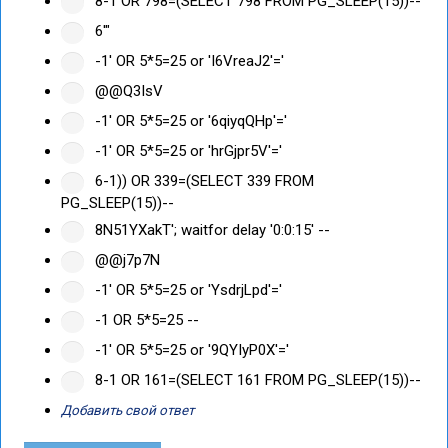
8-1 OR 798=(SELECT 798 FROM PG_SLEEP(15))--
6'"
-1' OR 5*5=25 or 'I6VreaJ2'='
@@Q3IsV
-1' OR 5*5=25 or '6qiyqQHp'='
-1' OR 5*5=25 or 'hrGjpr5V'='
6-1)) OR 339=(SELECT 339 FROM
PG_SLEEP(15))--
8N51YXakT'; waitfor delay '0:0:15' --
@@j7p7N
-1' OR 5*5=25 or 'YsdrjLpd'='
-1 OR 5*5=25 --
-1' OR 5*5=25 or '9QYIyP0X'='
8-1 OR 161=(SELECT 161 FROM PG_SLEEP(15))--
Добавить свой ответ