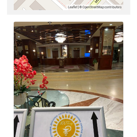
Leaflet
| ©
OpenStreetMap
contributors