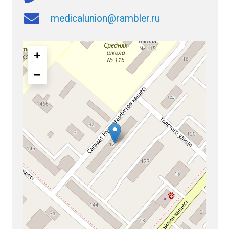
medicalunion@rambler.ru
+
−