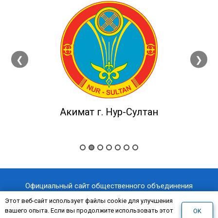
❮
❯
Акимат г. Нур-Султан
Официальный сайт общественного объединения
«Казахстанский отраслевой профессиональный союз
Этот веб-сайт использует файлы cookie для улучшения
вашего опыта. Если вы продолжите использовать этот
OK
«AQNİET
работников здравоохранения
»