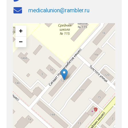
medicalunion@rambler.ru
+
−