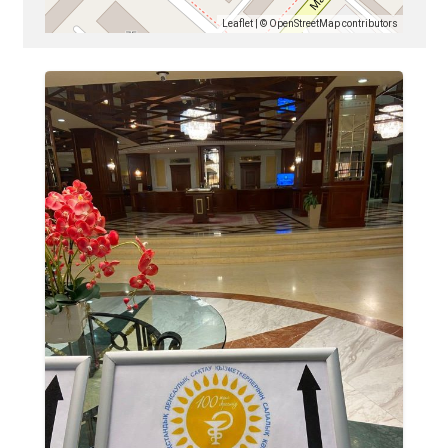
Leaflet
| ©
OpenStreetMap
contributors