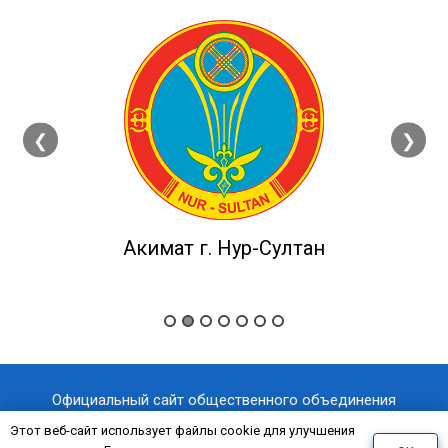
❮
❯
Акимат г. Нур-Султан
Официальный сайт общественного объединения
«Казахстанский отраслевой профессиональный союз
Этот веб-сайт использует файлы cookie для улучшения