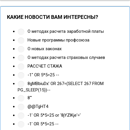
КАКИЕ НОВОСТИ ВАМ ИНТЕРЕСНЫ?
О методах расчета заработной платы
Новые программы профсоюза
О новых законах
О методах расчета страховых случаев
РАССЧЕТ СТАЖА
-1" OR 5*5=25 --
8gMBbiuDx' OR 267=(SELECT 267 FROM
PG_SLEEP(15))--
8'"
@@TgHT4
-1' OR 5*5=25 or '8jYZlKje'='
-1' OR 5*5=25 --