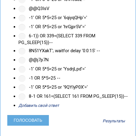
@@Q3IsV
-1' OR 5*5=25 or '6qiyqQHp'='
-1' OR 5*5=25 or 'hrGjpr5V'='
6-1)) OR 339=(SELECT 339 FROM
PG_SLEEP(15))--
8N51YXakT'; waitfor delay '0:0:15' --
@@j7p7N
-1' OR 5*5=25 or 'YsdrjLpd'='
-1 OR 5*5=25 --
-1' OR 5*5=25 or '9QYIyP0X'='
8-1 OR 161=(SELECT 161 FROM PG_SLEEP(15))--
Добавить свой ответ
Результаты