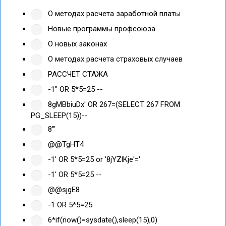
О методах расчета заработной платы
Новые программы профсоюза
О новых законах
О методах расчета страховых случаев
РАССЧЕТ СТАЖА
-1" OR 5*5=25 --
8gMBbiuDx' OR 267=(SELECT 267 FROM
PG_SLEEP(15))--
8'"
@@TgHT4
-1' OR 5*5=25 or '8jYZlKje'='
-1' OR 5*5=25 --
@@sjgE8
-1 OR 5*5=25
6*if(now()=sysdate(),sleep(15),0)