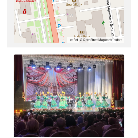
Leaflet
| ©
OpenStreetMap
contributors