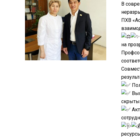
В совр
неразр
ПХВ «Ас
взаимо
на проз
Профсою
соответ
Совмес
результ
Пол
Выя
скрытых
Акт
сотрудн
ресурсы