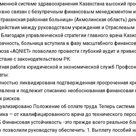
еменной системе здравоохранения Казахстана высокий п
ывно связан с безупречным финансовым менеджментом и 
траханская районная больница» (Акмолинская область) д
действия между руководством учреждения и Отраслевым
Благодаря управленческой стратегии главного врача Каз
рачность, больница вступила в фазу масштабного финансо
за «AQNIET» позволило провести глубокий аудит и приве
ствие с законодательством РК.
тная работа юридической и экономической служб Профсо
аты:
ностью ликвидирована подтвержденная просроченная кре
влена и подлежит списанию необоснованная финансовая н
 рисков.
уализировано Положение об оплате труда. Теперь система 
ика — от квалифицированного врача до технического перс
Финансовая устойчивость -это прежде всего реальное б
 позволили руководству обеспечить: 1. Выплату пособий н