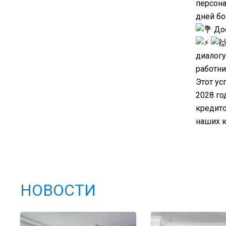
персона
дней бо
Дос
диалогу
работни
Этот ус
2028 го
кредито
наших к
НОВОСТИ