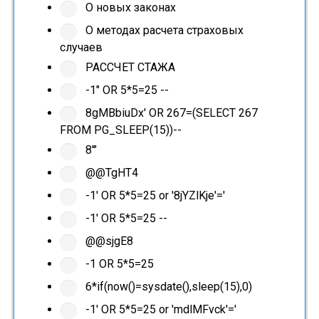
О новых законах
О методах расчета страховых
случаев
РАССЧЕТ СТАЖА
-1" OR 5*5=25 --
8gMBbiuDx' OR 267=(SELECT 267
FROM PG_SLEEP(15))--
8'"
@@TgHT4
-1' OR 5*5=25 or '8jYZlKje'='
-1' OR 5*5=25 --
@@sjgE8
-1 OR 5*5=25
6*if(now()=sysdate(),sleep(15),0)
-1' OR 5*5=25 or 'mdlMFvck'='