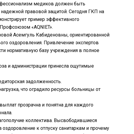
рофессионализм медиков должен быть
надежной правовой защитой. Сегодня ГКП на
емонстрирует пример эффективного
 Профсоюзом «AQNIET».
изовой Асемгуль Кабиденовны, ориентированной
вого оздоровления. Привлечение экспертов
сти нормативную базу учреждения в полное
юза и администрации принесла ощутимые
диторская задолженность.
агрузка, что оградило ресурсы больницы от
выплат прозрачна и понятна для каждого
онала.
лагополучие коллектива. Высвободившиеся
а оздоровление к отпуску санитаркам и прочему