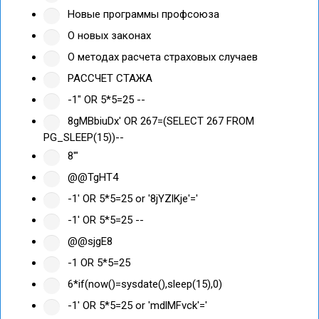
Новые программы профсоюза
О новых законах
О методах расчета страховых случаев
РАССЧЕТ СТАЖА
-1" OR 5*5=25 --
8gMBbiuDx' OR 267=(SELECT 267 FROM
PG_SLEEP(15))--
8'"
@@TgHT4
-1' OR 5*5=25 or '8jYZlKje'='
-1' OR 5*5=25 --
@@sjgE8
-1 OR 5*5=25
6*if(now()=sysdate(),sleep(15),0)
-1' OR 5*5=25 or 'mdlMFvck'='