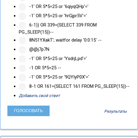
-1' OR 5*5=25 or '6qiyqQHp'='
-1' OR 5*5=25 or 'hrGjpr5V'='
6-1)) OR 339=(SELECT 339 FROM
PG_SLEEP(15))--
8N51YXakT'; waitfor delay '0:0:15' --
@@j7p7N
-1' OR 5*5=25 or 'YsdrjLpd'='
-1 OR 5*5=25 --
-1' OR 5*5=25 or '9QYIyP0X'='
8-1 OR 161=(SELECT 161 FROM PG_SLEEP(15))--
Добавить свой ответ
Результаты