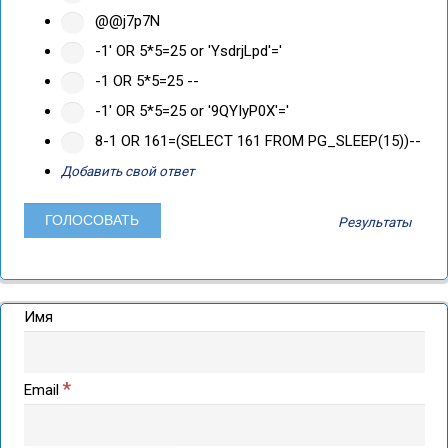
@@j7p7N
-1' OR 5*5=25 or 'YsdrjLpd'='
-1 OR 5*5=25 --
-1' OR 5*5=25 or '9QYIyP0X'='
8-1 OR 161=(SELECT 161 FROM PG_SLEEP(15))--
Добавить свой ответ
Результаты
Имя
*
Email