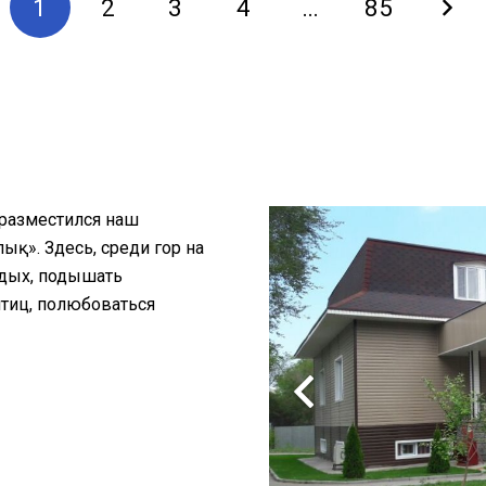
1
2
3
4
…
85
 разместился наш
қ». Здесь, среди гор на
тдых, подышать
птиц, полюбоваться