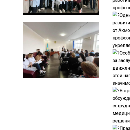
работни
профсою
Одни
развити
от Акмо
профсою
укрепл
Особ
за засл
движени
этой на
значимо
Встр
обсужда
сотрудн
медицин
решению
Праз