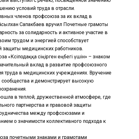
орый выступил с речью, посвященной значению
ению условий труда в отрасли.
вных членов профсоюза за их вклад в
 Асылхан Сапакбаев вручил Почетные грамоты
рность за солидарность и активное участие в
воим трудом и энергией способствует
й защиты медицинских работников.
«Кәсіподаққа сіңірген еңбегі үшін» – знаком
 значительный вклад в развитие профсоюзного
ия труда в медицинских учреждениях. Вручение
о сообщества и демонстрирует высокую
оохранения.
ошла в теплой, дружественной атмосфере, где
ьного партнерства и правовой защиты
отрудничества между профсоюзами и
нием о значимости коллективного подхода к
юза почетными знаками и грамотами