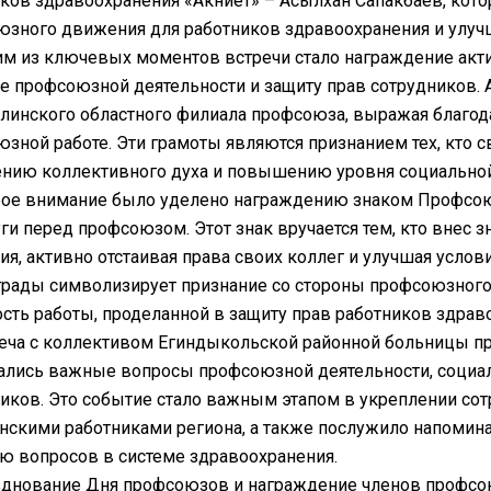
ков здравоохранения «Акниет» – Асылхан Сапакбаев, кот
зного движения для работников здравоохранения и улучш
м из ключевых моментов встречи стало награждение акти
е профсоюзной деятельности и защиту прав сотрудников.
линского областного филиала профсоюза, выражая благода
зной работе. Эти грамоты являются признанием тех, кто с
ению коллективного духа и повышению уровня социально
ое внимание было уделено награждению знаком Профсоюза 
уги перед профсоюзом. Этот знак вручается тем, кто внес
я, активно отстаивая права своих коллег и улучшая услов
грады символизирует признание со стороны профсоюзног
сть работы, проделанной в защиту прав работников здрав
еча с коллективом Егиндыкольской районной больницы пр
лись важные вопросы профсоюзной деятельности, социал
иков. Это событие стало важным этапом в укреплении с
скими работниками региона, а также послужило напомина
 вопросов в системе здравоохранения.
днование Дня профсоюзов и награждение членов профсо