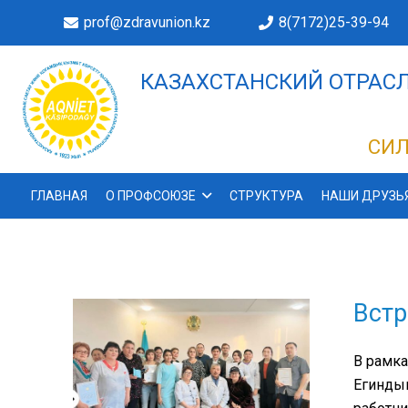
prof@zdravunion.kz
8(7172)25-39-94
КАЗАХСТАНСКИЙ ОТРАСЛ
ДЕЛАХ!
СИЛ
ГЛАВНАЯ
О ПРОФСОЮЗЕ
СТРУКТУРА
НАШИ ДРУЗЬ
Встр
В рамка
Егиндык