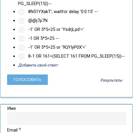
PG_SLEEP(15))--
8N51YXakT'; waitfor delay '0:0:15' --
@@j7p7N
-1' OR 5*5=25 or 'YsdrjLpd'='
-1 OR 5*5=25 --
-1' OR 5*5=25 or '9QYIyP0X'='
8-1 OR 161=(SELECT 161 FROM PG_SLEEP(15))--
Добавить свой ответ
Результаты
Имя
*
Email