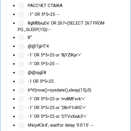
РАССЧЕТ СТАЖА
-1" OR 5*5=25 --
8gMBbiuDx' OR 267=(SELECT 267 FROM
PG_SLEEP(15))--
8'"
@@TgHT4
-1' OR 5*5=25 or '8jYZlKje'='
-1' OR 5*5=25 --
@@sjgE8
-1 OR 5*5=25
6*if(now()=sysdate(),sleep(15),0)
-1' OR 5*5=25 or 'mdlMFvck'='
-1' OR 5*5=25 or '28nY1nRG'='
-1' OR 5*5=25 or 'OTVxXwb3'='
6NcjvK3rd'; waitfor delay '0:0:15' --