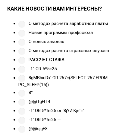
КАКИЕ НОВОСТИ ВАМ ИНТЕРЕСНЫ?
О методах расчета заработной платы
Новые программы профсоюза
О новых законах
О методах расчета страховых случаев
РАССЧЕТ СТАЖА
-1" OR 5*5=25 --
8gMBbiuDx' OR 267=(SELECT 267 FROM
PG_SLEEP(15))--
8'"
@@TgHT4
-1' OR 5*5=25 or '8jYZlKje'='
-1' OR 5*5=25 --
@@sjgE8