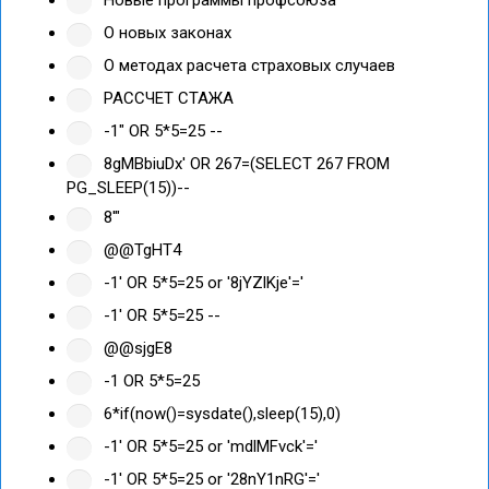
О новых законах
О методах расчета страховых случаев
РАССЧЕТ СТАЖА
-1" OR 5*5=25 --
8gMBbiuDx' OR 267=(SELECT 267 FROM
PG_SLEEP(15))--
8'"
@@TgHT4
-1' OR 5*5=25 or '8jYZlKje'='
-1' OR 5*5=25 --
@@sjgE8
-1 OR 5*5=25
6*if(now()=sysdate(),sleep(15),0)
-1' OR 5*5=25 or 'mdlMFvck'='
-1' OR 5*5=25 or '28nY1nRG'='