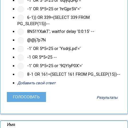
-1' OR 5*5=25 or '6qiyqQHp'='
-1' OR 5*5=25 or 'hrGjpr5V'='
6-1)) OR 339=(SELECT 339 FROM
PG_SLEEP(15))--
8N51YXakT'; waitfor delay '0:0:15' --
@@j7p7N
-1' OR 5*5=25 or 'YsdrjLpd'='
-1 OR 5*5=25 --
-1' OR 5*5=25 or '9QYIyP0X'='
8-1 OR 161=(SELECT 161 FROM PG_SLEEP(15))--
Добавить свой ответ
Результаты
Имя