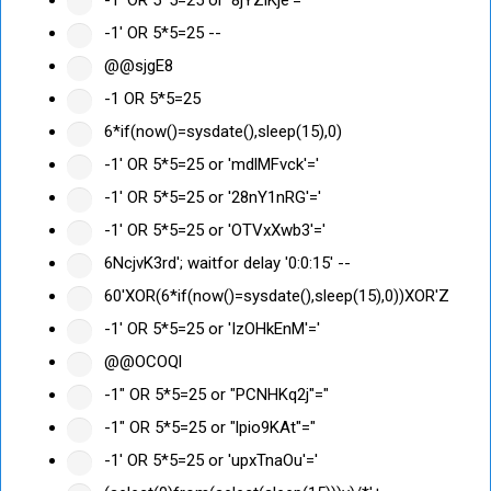
-1' OR 5*5=25 or '8jYZlKje'='
-1' OR 5*5=25 --
@@sjgE8
-1 OR 5*5=25
6*if(now()=sysdate(),sleep(15),0)
-1' OR 5*5=25 or 'mdlMFvck'='
-1' OR 5*5=25 or '28nY1nRG'='
-1' OR 5*5=25 or 'OTVxXwb3'='
6NcjvK3rd'; waitfor delay '0:0:15' --
60'XOR(6*if(now()=sysdate(),sleep(15),0))XOR'Z
-1' OR 5*5=25 or 'IzOHkEnM'='
@@OCOQl
-1" OR 5*5=25 or "PCNHKq2j"="
-1" OR 5*5=25 or "lpio9KAt"="
-1' OR 5*5=25 or 'upxTnaOu'='