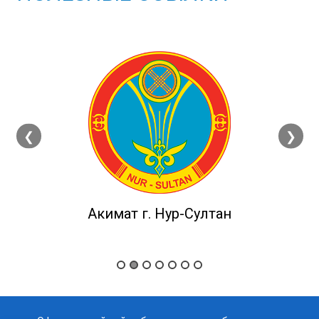
❮
❯
Акимат г. Нур-Султан