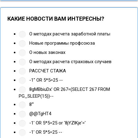
КАКИЕ НОВОСТИ ВАМ ИНТЕРЕСНЫ?
О методах расчета заработной платы
Новые программы профсоюза
О новых законах
О методах расчета страховых случаев
РАССЧЕТ СТАЖА
-1" OR 5*5=25 --
8gMBbiuDx' OR 267=(SELECT 267 FROM
PG_SLEEP(15))--
8'"
@@TgHT4
-1' OR 5*5=25 or '8jYZlKje'='
-1' OR 5*5=25 --