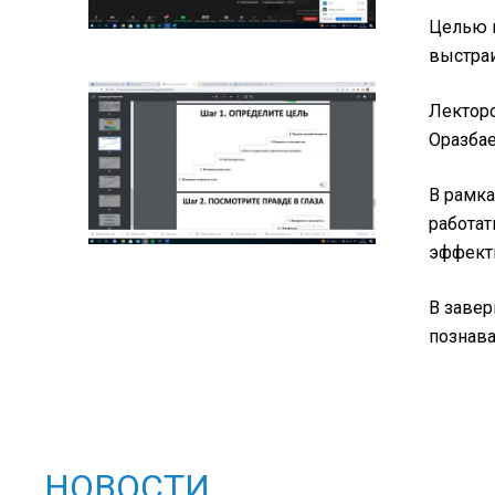
Целью 
выстраи
Лекторо
Оразбае
В рамка
работат
эффект
В завер
познава
НОВОСТИ