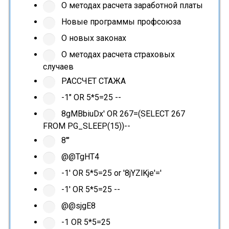
О методах расчета заработной платы
Новые программы профсоюза
О новых законах
О методах расчета страховых
случаев
РАССЧЕТ СТАЖА
-1" OR 5*5=25 --
8gMBbiuDx' OR 267=(SELECT 267
FROM PG_SLEEP(15))--
8'"
@@TgHT4
-1' OR 5*5=25 or '8jYZlKje'='
-1' OR 5*5=25 --
@@sjgE8
-1 OR 5*5=25