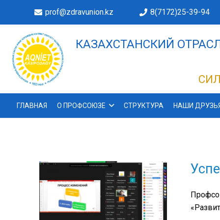
prof@zdravunion.kz
8(7172)25-39-94
КАЗАХСТАНСКИЙ ОТРАСЛ
ДЕЛАХ!
СИЛ
ГЛАВНАЯ
О ПРОФСОЮЗЕ
СТРУКТУРА
НАШИ ДРУЗЬ
Усп
Профсою
«Развит