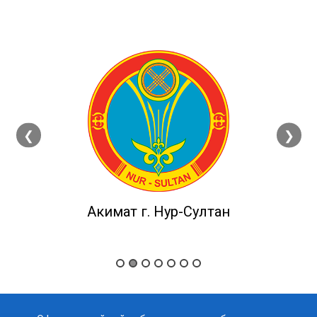
❮
❯
Акимат г. Нур-Султан