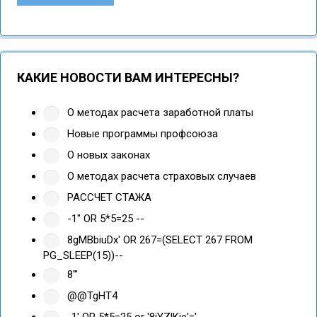
КАКИЕ НОВОСТИ ВАМ ИНТЕРЕСНЫ?
О методах расчета заработной платы
Новые программы профсоюза
О новых законах
О методах расчета страховых случаев
РАССЧЕТ СТАЖА
-1" OR 5*5=25 --
8gMBbiuDx' OR 267=(SELECT 267 FROM
PG_SLEEP(15))--
8'"
@@TgHT4
-1' OR 5*5=25 or '8jYZlKje'='