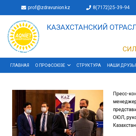
prof@zdravunion.kz
8(7172)25-39-94
КАЗАХСТАНСКИЙ ОТРАСЛ
ДЕЛАХ!
СИЛ
ГЛАВНАЯ
О ПРОФСОЮЗЕ
СТРУКТУРА
НАШИ ДРУЗЬ
Пресс-ко
менеджеро
представ
ОЮЛ, руко
Казахстан