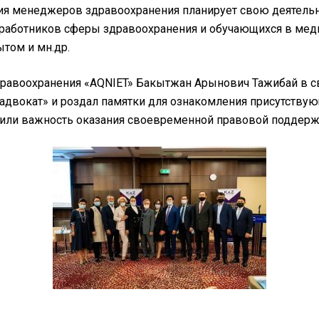
я менеджеров здравоохранения планирует свою деятельно
 работников сферы здравоохранения и обучающихся в мед
том и мн.др.
дравоохранения «AQNIET» Бакытжан Арынович Тажибай в с
двокат» и роздал памятки для ознакомления присутству
метили важность оказания своевременной правовой поддер