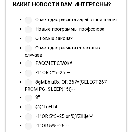
КАКИЕ НОВОСТИ ВАМ ИНТЕРЕСНЫ?
О методах расчета заработной платы
Новые программы профсоюза
О новых законах
О методах расчета страховых
случаев
РАССЧЕТ СТАЖА
-1" OR 5*5=25 --
8gMBbiuDx' OR 267=(SELECT 267
FROM PG_SLEEP(15))--
8'"
@@TgHT4
-1' OR 5*5=25 or '8jYZlKje'='
-1' OR 5*5=25 --