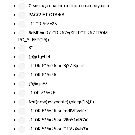
О методах расчета страховых случаев
РАССЧЕТ СТАЖА
-1" OR 5*5=25 --
8gMBbiuDx' OR 267=(SELECT 267 FROM
PG_SLEEP(15))--
8'"
@@TgHT4
-1' OR 5*5=25 or '8jYZlKje'='
-1' OR 5*5=25 --
@@sjgE8
-1 OR 5*5=25
6*if(now()=sysdate(),sleep(15),0)
-1' OR 5*5=25 or 'mdlMFvck'='
-1' OR 5*5=25 or '28nY1nRG'='
-1' OR 5*5=25 or 'OTVxXwb3'='