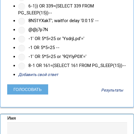
6-1)) OR 339=(SELECT 339 FROM
PG_SLEEP(15))--
8N51YXakT'; waitfor delay '0:0:15' --
@@j7p7N
-1' OR 5*5=25 or 'YsdrjLpd'='
-1 OR 5*5=25 --
-1' OR 5*5=25 or '9QYIyP0X'='
8-1 OR 161=(SELECT 161 FROM PG_SLEEP(15))--
Добавить свой ответ
Результаты
Имя