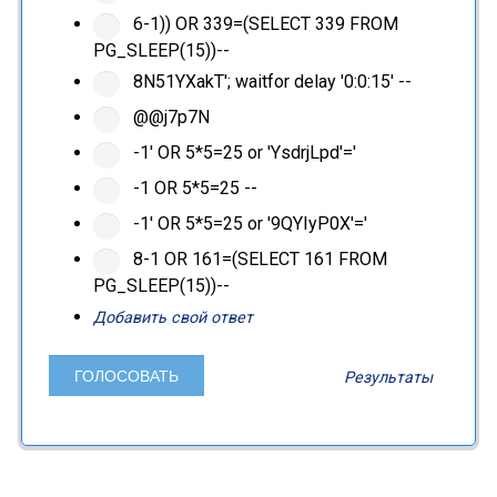
6-1)) OR 339=(SELECT 339 FROM
PG_SLEEP(15))--
8N51YXakT'; waitfor delay '0:0:15' --
@@j7p7N
-1' OR 5*5=25 or 'YsdrjLpd'='
-1 OR 5*5=25 --
-1' OR 5*5=25 or '9QYIyP0X'='
8-1 OR 161=(SELECT 161 FROM
PG_SLEEP(15))--
Добавить свой ответ
Результаты