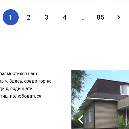
1
2
3
4
…
85
 разместился наш
». Здесь, среди гор на
тдых, подышать
птиц, полюбоваться