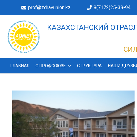
prof@zdravunion.kz
8(7172)25-39-94
КАЗАХСТАНСКИЙ ОТРАСЛ
ДЕЛАХ!
СИЛ
ГЛАВНАЯ
О ПРОФСОЮЗЕ
СТРУКТУРА
НАШИ ДРУЗЬ