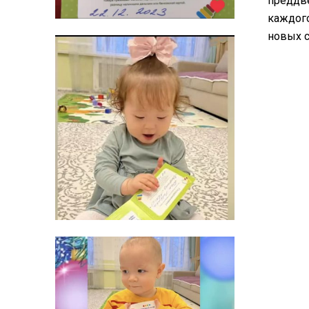
преддве
каждого
новых с