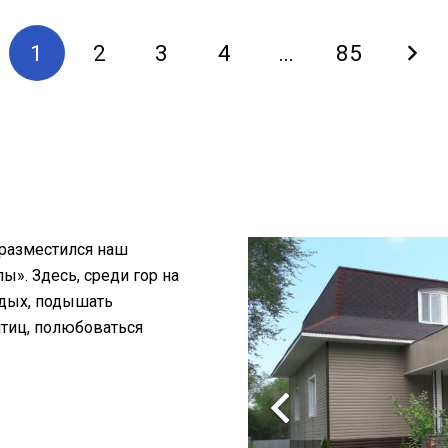
1
2
3
4
…
85
 разместился наш
». Здесь, среди гор на
тдых, подышать
птиц, полюбоваться