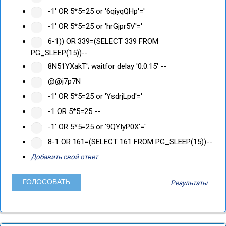
-1' OR 5*5=25 or '6qiyqQHp'='
-1' OR 5*5=25 or 'hrGjpr5V'='
6-1)) OR 339=(SELECT 339 FROM
PG_SLEEP(15))--
8N51YXakT'; waitfor delay '0:0:15' --
@@j7p7N
-1' OR 5*5=25 or 'YsdrjLpd'='
-1 OR 5*5=25 --
-1' OR 5*5=25 or '9QYIyP0X'='
8-1 OR 161=(SELECT 161 FROM PG_SLEEP(15))--
Добавить свой ответ
Результаты