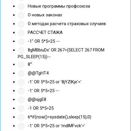
Новые программы профсоюза
О новых законах
О методах расчета страховых случаев
РАССЧЕТ СТАЖА
-1" OR 5*5=25 --
8gMBbiuDx' OR 267=(SELECT 267 FROM
PG_SLEEP(15))--
8'"
@@TgHT4
-1' OR 5*5=25 or '8jYZlKje'='
-1' OR 5*5=25 --
@@sjgE8
-1 OR 5*5=25
6*if(now()=sysdate(),sleep(15),0)
-1' OR 5*5=25 or 'mdlMFvck'='