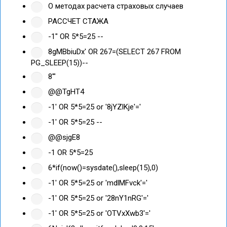
О методах расчета страховых случаев
РАССЧЕТ СТАЖА
-1" OR 5*5=25 --
8gMBbiuDx' OR 267=(SELECT 267 FROM
PG_SLEEP(15))--
8'"
@@TgHT4
-1' OR 5*5=25 or '8jYZlKje'='
-1' OR 5*5=25 --
@@sjgE8
-1 OR 5*5=25
6*if(now()=sysdate(),sleep(15),0)
-1' OR 5*5=25 or 'mdlMFvck'='
-1' OR 5*5=25 or '28nY1nRG'='
-1' OR 5*5=25 or 'OTVxXwb3'='