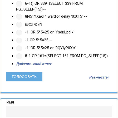
6-1)) OR 339=(SELECT 339 FROM
PG_SLEEP(15))--
8N51YXakT'; waitfor delay '0:0:15' --
@@j7p7N
-1' OR 5*5=25 or 'YsdrjLpd'='
-1 OR 5*5=25 --
-1' OR 5*5=25 or '9QYIyP0X'='
8-1 OR 161=(SELECT 161 FROM PG_SLEEP(15))--
Добавить свой ответ
Результаты
Имя