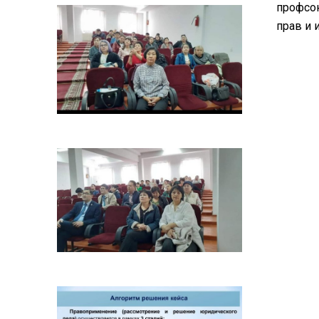
профсою
прав и 