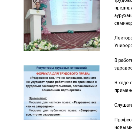
трудово
предпри
аурухан
семинар
Лекторо
Универс
В работ
здравоо
В ходе 
примен
Слушате
Профсою
новыми 