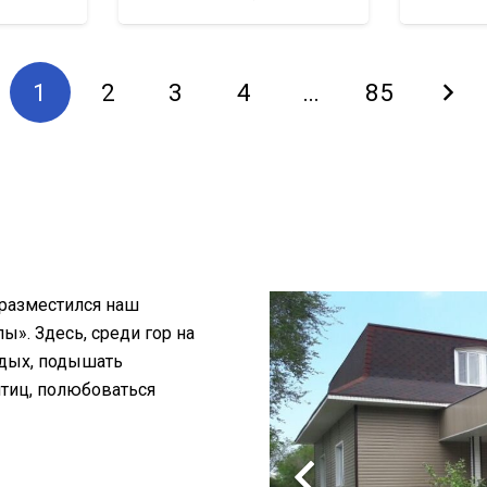
1
2
3
4
…
85
 разместился наш
». Здесь, среди гор на
тдых, подышать
птиц, полюбоваться