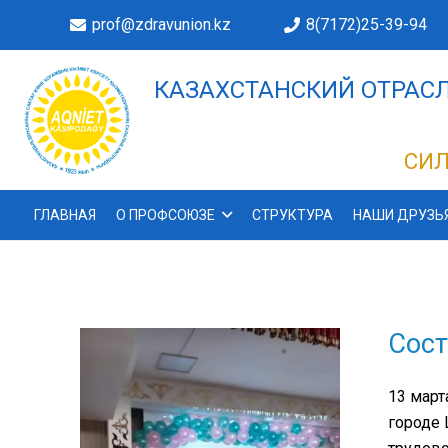
prof@zdravunion.kz
8(7172)25-39-94
КАЗАХСТАНСКИЙ ОТРАСЛ
ДЕЛАХ!
СИЛ
ГЛАВНАЯ
О ПРОФСОЮЗЕ
СТРУКТУРА
НАШИ ДРУЗЬ
Сост
13 март
городе 