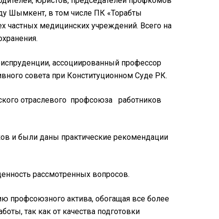
водителей, юристов, председателей профкомов
ду Шымкент, в том числе ПК «Торабтық
рех частных медицинских учреждений. Всего на
охранения.
риспруденции, ассоциированный профессор
ивного совета при Конституционном Суде РК.
анского отраслевого профсоюза работников
ков и были даны практические рекомендации
ценность рассмотренных вопросов.
ю профсоюзного актива, обогащая все более
оты, так как от качества подготовки