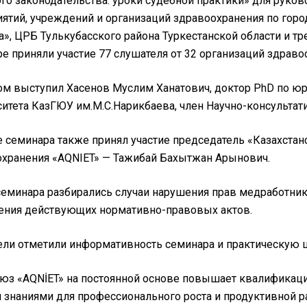
го законодательства: уроки судебной практики» для руко
ятий, учреждений и организаций здравоохранения по горо
а», ЦРБ Тулькубасского района Туркестанской области и т
е приняли участие 77 слушателя от 32 организаций здраво
м выступил Хасенов Муслим Ханатович, доктор PhD по ю
итета КазГЮУ им.М.С.Нарикбаева, член Научно-консультат
е семинара также принял участие председатель «Казахст
хранения «AQNIET» — Тажибай Бахытжан Арынович.
семинара разбирались случаи нарушения прав медработни
ения действующих нормативно-правовых актов.
ли отметили информативность семинара и практическую 
з «AQNİET» на постоянной основе повышает квалификаци
знаниями для профессионального роста и продуктивной раб